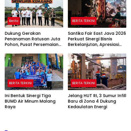
Berita
BERITA TERKINI
Dukung Gerakan
Santika Fair East Java 2026
Penanaman Ratusan Juta
Perkuat Sinergi Bisnis
Pohon, Pusat Persemaian
Berkelanjutan, Apresiasi
Sriwijaya Kemampo
Mitra Korporasi Lewat
Perkuat Jaringan
Corporate Award
Persemaian Nasional*
BERITA TERKINI
BERITA TERKINI
Ini Bentuk Sinergi Tiga
Jelang HUT RI, 3 Sumur Infill
BUMD Air Minum Malang
Baru di Zona 4 Dukung
Raya
Kedaulatan Energi