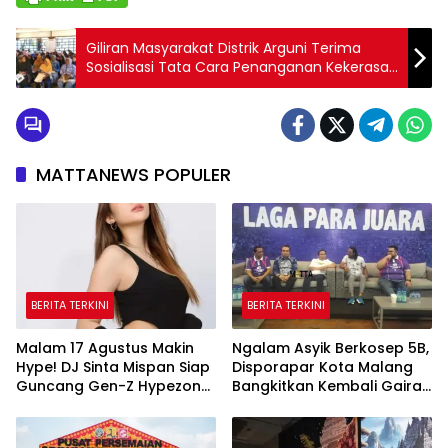
Giliran Masyarakat Distrik Arguni Terima
Sosialisasi Tata Cara Penanganan Kekerasan
Terhadap Perempuan dan Anak
MATTANEWS POPULER
BERITA TERKINI
BERITA TERKINI
Malam 17 Agustus Makin
Ngalam Asyik Berkosep 5B,
Hype! DJ Sinta Mispan Siap
Disporapar Kota Malang
Guncang Gen-Z Hypezone
Bangkitkan Kembali Gairah
Palembang
Tinju Profesional