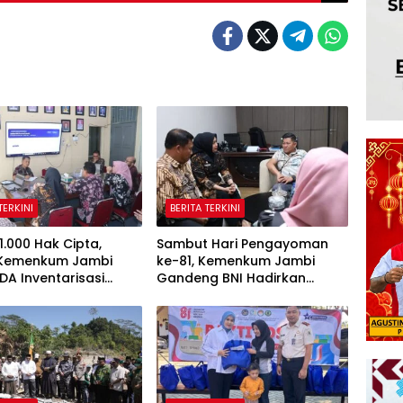
TERKINI
BERITA TERKINI
1.000 Hak Cipta,
Sambut Hari Pengayoman
 Kemenkum Jambi
ke-81, Kemenkum Jambi
DA Inventarisasi
Gandeng BNI Hadirkan
 Karya Daerah
Program Pencatatan Hak
Cipta Gratis