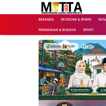
Langsung
ke
konten
BERANDA
EKONOMI & BISNIS
NUS
PENDIDIKAN & BUDAYA
SPORT