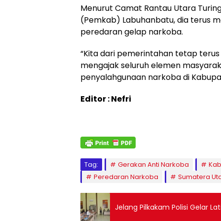
Menurut Camat Rantau Utara Turing
(Pemkab) Labuhanbatu, dia terus
peredaran gelap narkoba.
“Kita dari pemerintahan tetap ter
mengajak seluruh elemen masyarakat
penyalahgunaan narkoba di Kabupa
Editor : Nefri
Tag:
Gerakan Anti Narkoba
Kab
Peredaran Narkoba
Sumatera Ut
Jelang Pilkakam Polisi Gelar La