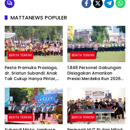
MATTANEWS POPULER
BERITA TERKINI
BERITA TERKINI
Pesta Pramuka Prasiaga,
1.848 Personel Gabungan
dr. Sriatun Subandi: Anak
Disiagakan Amankan
Tak Cukup Hanya Pintar,
Presisi Merdeka Run 2026
Karakter Baik Harus
di Jambi
Dibentuk Sejak Dini
BERITA TERKINI
BERITA TERKINI
Subandi Minta Jambore
Peringati HUT RI dan Milad