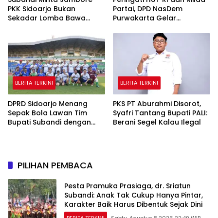
PKK Sidoarjo Bukan
Partai, DPD NasDem
Sekadar Lomba Bawa
Purwakarta Gelar
Pulang Piala tapi Juga Ilmu
Turnamen Olahraga
untuk Warga
hingga Baksos Gratis
BERITA TERKINI
BERITA TERKINI
DPRD Sidoarjo Menang
PKS PT Aburahmi Disorot,
Sepak Bola Lawan Tim
Syafri Tantang Bupati PALI:
Bupati Subandi dengan
Berani Segel Kalau Ilegal
Skor 3-1 di Gelora Delta
PILIHAN PEMBACA
Pesta Pramuka Prasiaga, dr. Sriatun
Subandi: Anak Tak Cukup Hanya Pintar,
Karakter Baik Harus Dibentuk Sejak Dini