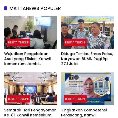
MATTANEWS POPULER
BERITA TERKINI
BERITA TERKINI
Wujudkan Pengelolaan
Diduga Tertipu Emas Palsu,
Aset yang Efisien, Kanwil
Karyawan BUMN Rugi Rp
Kemenkum Jambi
27,1 Juta
Laksanakan Lelang BMN
Secara Transparan
BERITA TERKINI
BERITA TERKINI
Semarak Hari Pengayoman
Tingkatkan Kompetensi
Ke-81, Kanwil Kemenkum
Perancang, Kanwil