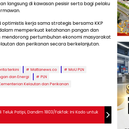
n langsung di kawasan pesisir serta bagi pelaku
Darmawan.
 optimistis kerja sama strategis bersama KKP
a dalam memperkuat ketahanan pangan dan
igus mendorong pertumbuhan ekonomi masyarakat
kelautan dan perikanan secara berkelanjutan.
rita terkini
Mattanews.co
MoU PLN
ngan dan Energi
PLN
 Kementerian Kelautan dan Perikanan
di Teluk Patipi, Dandim 1803/Fakfak: Ini Kado untuk