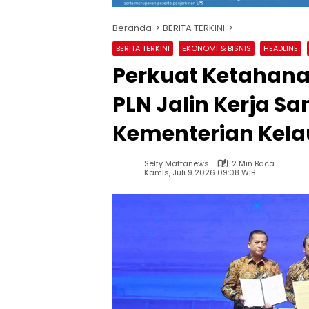
Beranda
BERITA TERKINI
BERITA TERKINI
EKONOMI & BISNIS
HEADLINE
Perkuat Ketahana
PLN Jalin Kerja S
Kementerian Kela
Selfy Mattanews
2 Min Baca
Kamis, Juli 9 2026 09:08 WIB