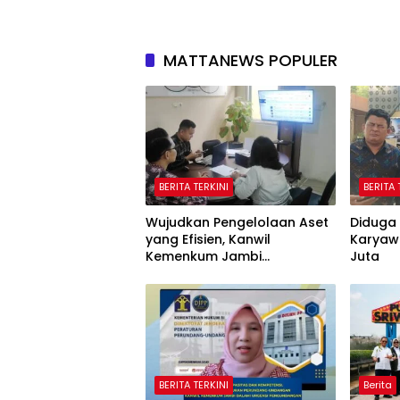
MATTANEWS POPULER
BERITA TERKINI
BERITA 
Wujudkan Pengelolaan Aset
Diduga 
yang Efisien, Kanwil
Karyaw
Kemenkum Jambi
Juta
Laksanakan Lelang BMN
Secara Transparan
BERITA TERKINI
Berita