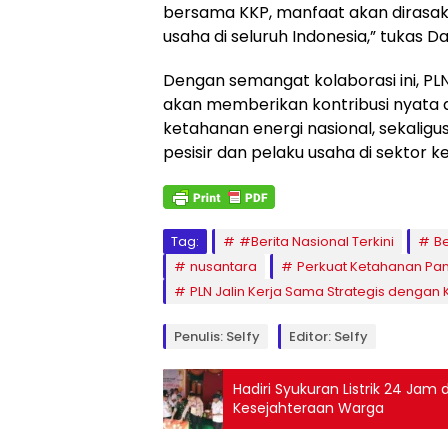
bersama KKP, manfaat akan dirasaka
usaha di seluruh Indonesia,” tukas 
Dengan semangat kolaborasi ini, PLN
akan memberikan kontribusi nyat
ketahanan energi nasional, sekal
pesisir dan pelaku usaha di sektor 
Tag:
#Berita Nasional Terkini
Be
nusantara
Perkuat Ketahanan Pa
PLN Jalin Kerja Sama Strategis dengan
Penulis: Selfy
Editor: Selfy
Hadiri Syukuran Listrik 24 Jam 
Kesejahteraan Warga