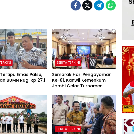
TERKINI
BERITA TERKINI
Tertipu Emas Palsu,
Semarak Hari Pengayoman
an BUMN Rugi Rp 27,1
Ke-81, Kanwil Kemenkum
Jambi Gelar Turnamen
Domino, Catur, dan E-Sport
BERITA TERKINI