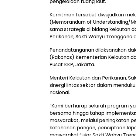
pengelolaan ruang laut.
Komitmen tersebut diwujudkan me
(Memorandum of Understanding/MoU)
sama strategis di bidang kelautan 
Perikanan, Sakti Wahyu Trenggono 
Penandatanganan dilaksanakan dala
(Rakonas) Kementerian Kelautan da
Pusat KKP, Jakarta.
Menteri Kelautan dan Perikanan, S
sinergi lintas sektor dalam menduk
nasional.
“Kami berharap seluruh program ya
bersama hingga tahap implementas
masyarakat, melalui peningkatan 
ketahanan pangan, penciptaan lapa
masyarakat,” ujar Sakti Wahyu Tren