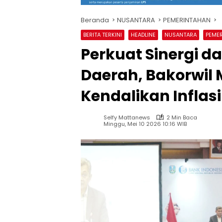
Beranda
NUSANTARA
PEMERINTAHAN
BERITA TERKINI
HEADLINE
NUSANTARA
PEME
Perkuat Sinergi da
Daerah, Bakorwil
Kendalikan Inflasi
Selfy Mattanews
2 Min Baca
Minggu, Mei 10 2026 10:16 WIB