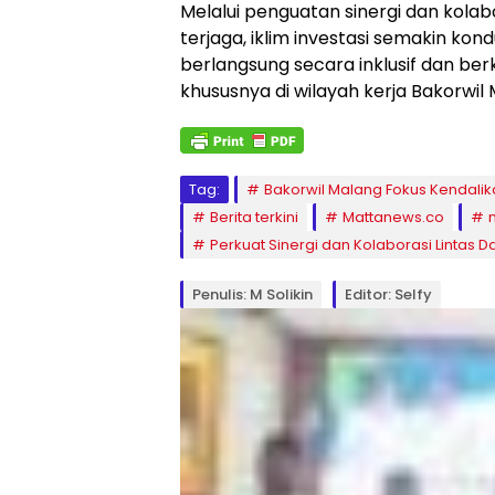
Melalui penguatan sinergi dan kolabo
terjaga, iklim investasi semakin ko
berlangsung secara inklusif dan berk
khususnya di wilayah kerja Bakorwil 
Tag:
Bakorwil Malang Fokus Kendalikan
Berita terkini
Mattanews.co
Perkuat Sinergi dan Kolaborasi Lintas 
Penulis: M Solikin
Editor: Selfy