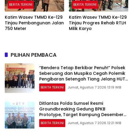
BERITA TERKINI
BERITA TERKINI
Katim Wasev TMMD Ke-129
Katim Wasev TMMD Ke-129
Tinjau Pembangunan Jalan
Tinjau Progres Rehab RTLH
750 Meter
Milik Karyo
PILIHAN PEMBACA
“Bendera Tetap Berkibar Penuh!” Polsek
Seberuang dan Muspika Cegah Polemik
Pengibaran Setengah Tiang Jelang HUT
RI ke-81
BERITA TERKINI
Jumat, Agustus 7 2026 13:19 WIB
Ditlantas Polda Sumsel Resmi
Groundbreaking Gedung BPKB
Prototype, Target Rampung Desember
2026
BERITA TERKINI
Jumat, Agustus 7 2026 12:21 WIB