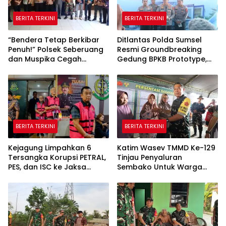
BERITA TERKINI
BERITA TERKINI
“Bendera Tetap Berkibar
Ditlantas Polda Sumsel
Penuh!” Polsek Seberuang
Resmi Groundbreaking
dan Muspika Cegah
Gedung BPKB Prototype,
Polemik Pengibaran
Target Rampung
Setengah Tiang Jelang
Desember 2026
HUT RI ke-81
BERITA TERKINI
BERITA TERKINI
Kejagung Limpahkan 6
Katim Wasev TMMD Ke-129
Tersangka Korupsi PETRAL,
Tinjau Penyaluran
PES, dan ISC ke Jaksa
Sembako Untuk Warga
Penuntut Umum, Kasus
Talang Jambe
Tata Kelola Minyak Masuk
Tahap Penuntutan