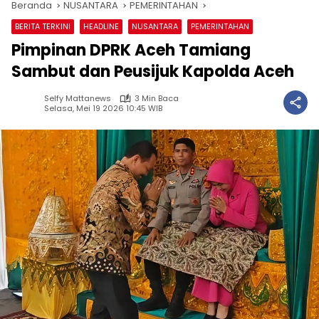
Beranda
NUSANTARA
PEMERINTAHAN
BERITA TERKINI
HEADLINE
NUSANTARA
PEMERINTAHAN
Pimpinan DPRK Aceh Tamiang
Sambut dan Peusijuk Kapolda Aceh
Selfy Mattanews
3 Min Baca
Selasa, Mei 19 2026 10:45 WIB