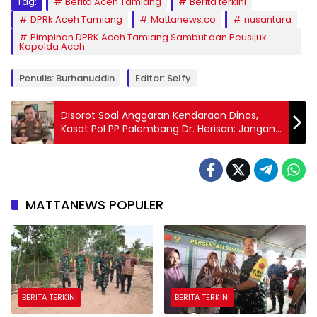
Tag:
Berita Aceh Tamiang
Berita terkini
DPRk Aceh Tamiang
Mattanews.co
nusantara
Pimpinan DPRK Aceh Tamiang Sambut dan Peusijuk
Kapolda Aceh
Penulis: Burhanuddin
Editor: Selfy
Disorot Soal Anggaran Kendaraan Dinas,
Kasat Pol PP Palembang Dr. Herison: Jangan
Bangun Opini Tanpa Konfirmasi
MATTANEWS POPULER
BERITA TERKINI
BERITA TERKINI