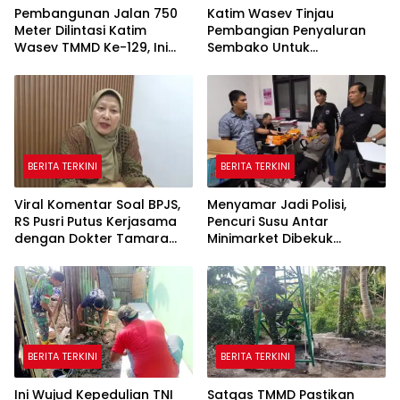
Pembangunan Jalan 750
Katim Wasev Tinjau
Meter Dilintasi Katim
Pembangian Penyaluran
Wasev TMMD Ke-129, Ini
Sembako Untuk
yang Disampaikan
Masyarakat
BERITA TERKINI
BERITA TERKINI
Viral Komentar Soal BPJS,
Menyamar Jadi Polisi,
RS Pusri Putus Kerjasama
Pencuri Susu Antar
dengan Dokter Tamara
Minimarket Dibekuk
dan Akui Rating Menurun
Jatanras Polda Sumsel
BERITA TERKINI
BERITA TERKINI
Ini Wujud Kepedulian TNI
Satgas TMMD Pastikan