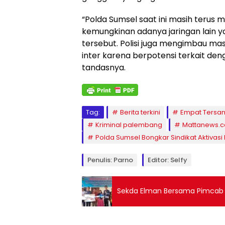
“Polda Sumsel saat ini masih teru
kemungkinan adanya jaringan lain yan
tersebut. Polisi juga mengimbau ma
inter karena berpotensi terkait deng
tandasnya.
Tag:
Berita terkini
Empat Tersa
Kriminal palembang
Mattanews.c
Polda Sumsel Bongkar Sindikat Aktivasi I
Penulis: Parno
Editor: Selfy
Sekda Elman Bersama Pimcab 