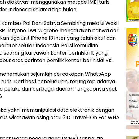
lah diaktivasi menggunakan metode IMEI turis
er Indonesia selama tiga bulan.
, Kombes Pol Doni Satrya Sembiring melalui Wakil
KBP Listyono Dwi Nugroho mengatakan bahwa dari
n tiga unit iPhone 13 inter yang telah aktif dan
rator seluler Indonesia. Polisi kemudian
seorang karyawan konter berinisial IL yang
ebut atas perintah pemilik konter berinisial RK.
an menemukan sejumlah percakapan WhatsApp
 turis. Dari hasil penelusuran, terungkap adanya
a pelaku dari berbagai daerah,” ungkapnya saat
6.
ka yakni memanipulasi data elektronik dengan
sus wisatawan asing atau 3ID Travel-On For WNA
por warga negara asing (WNA) tanpa izin