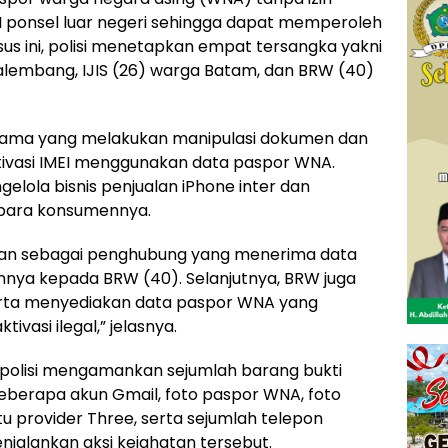
I ponsel luar negeri sehingga dapat memperoleh
sus ini, polisi menetapkan empat tersangka yakni
Palembang, IJIS (26) warga Batam, dan BRW (40)
utama yang melakukan manipulasi dokumen dan
ktivasi IMEI menggunakan data paspor WNA.
lola bisnis penjualan iPhone inter dan
k para konsumennya.
rperan sebagai penghubung yang menerima data
nnya kepada BRW (40). Selanjutnya, BRW juga
erta menyediakan data paspor WNA yang
vasi ilegal,” jelasnya.
 polisi mengamankan sejumlah barang bukti
beberapa akun Gmail, foto paspor WNA, foto
tu provider Three, serta sejumlah telepon
alankan aksi kejahatan tersebut.