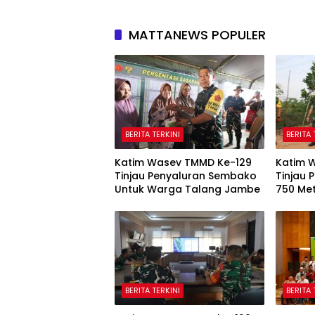
MATTANEWS POPULER
BERITA TERKINI
BERITA 
Katim Wasev TMMD Ke-129
Katim 
Tinjau Penyaluran Sembako
Tinjau
Untuk Warga Talang Jambe
750 Me
BERITA TERKINI
BERITA 