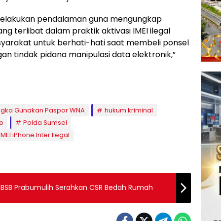
s melakukan pendalaman guna mengungkap
g terlibat dalam praktik aktivasi IMEI ilegal
syarakat untuk berhati-hati saat membeli ponsel
an tindak pidana manipulasi data elektronik,”
ngka Gunakan Paspor WNA
hukum kriminal
o
Polda Sumsel
MEI iPhone Inter Ilegal
BSB Prabumulih Serahkan CSR Bedah Rumah