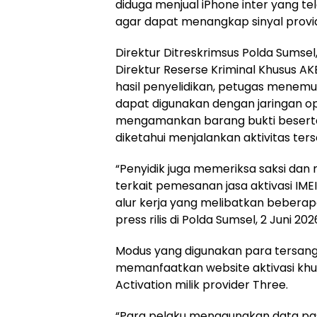
diduga menjual iPhone inter yang te
agar dapat menangkap sinyal provid
Direktur Ditreskrimsus Polda Sumsel
Direktur Reserse Kriminal Khusus A
hasil penyelidikan, petugas menemuka
dapat digunakan dengan jaringan ope
mengamankan barang bukti beserta 
diketahui menjalankan aktivitas ters
“Penyidik juga memeriksa saksi d
terkait pemesanan jasa aktivasi IMEI
alur kerja yang melibatkan beberap
press rilis di Polda Sumsel, 2 Juni 202
Modus yang digunakan para tersang
memanfaatkan website aktivasi khu
Activation milik provider Three.
“Para pelaku menggunakan data pas