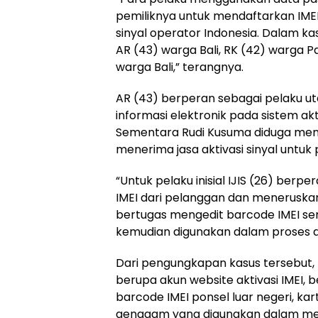
pemiliknya untuk mendaftarkan IME
sinyal operator Indonesia. Dalam ka
AR (43) warga Bali, RK (42) warga 
warga Bali,” terangnya.
AR (43) berperan sebagai pelaku 
informasi elektronik pada sistem a
Sementara Rudi Kusuma diduga menge
menerima jasa aktivasi sinyal untu
“Untuk pelaku inisial IJIS (26) be
IMEI dari pelanggan dan meneruska
bertugas mengedit barcode IMEI s
kemudian digunakan dalam proses akti
Dari pengungkapan kasus tersebut,
berupa akun website aktivasi IMEI, 
barcode IMEI ponsel luar negeri, kar
genggam yang digunakan dalam menj