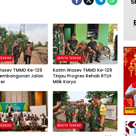
TERKINI
BERITA TERKINI
Wasev TMMD Ke-129
Katim Wasev TMMD Ke-129
 Pembangunan Jalan
Tinjau Progres Rehab RTLH
ter
Milik Karyo
TERKINI
BERITA TERKINI