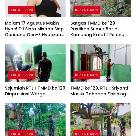
BERITA TERKINI
BERITA TERKINI
Malam 17 Agustus Makin
Satgas TMMD ke 129
Hype! DJ Sinta Mispan Siap
Pastikan Sumur Bor di
Guncang Gen-Z Hypezone
Kampung Kreatif Pelangi
Palembang
Bisa Digunakan
BERITA TERKINI
BERITA TERKINI
Sejumlah RTLH TMMD ke 129
TMMD ke 129, RTLH Sriyanti
Diapresiasi Warga
Masuk Tahapan Finishing
BERITA TERKINI
BERITA TERKINI