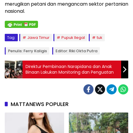
merugikan petani dan mengancam sektor pertanian
nasional.
Tag:
Jawa Timur
Pupuk Ilegal
tuk
Penulis: Ferry Kaligis
Editor: Riki Okta Putra
Direktur Pembinaan Narapidana dan Anak
Binaan Lakukan Monitoring dan Penguatan
MATTANEWS POPULER