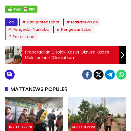
Tag:
Kabupaten Lahat
Mattanews.co
Pengedar Narkoba
Pengedar Sabu
Polres Lahat
Praperadilan Ditolak, Kasus Oknum Kades
Ulak Jermun Dilanjutkan
MATTANEWS POPULER
BERITA TERKINI
BERITA TERKINI