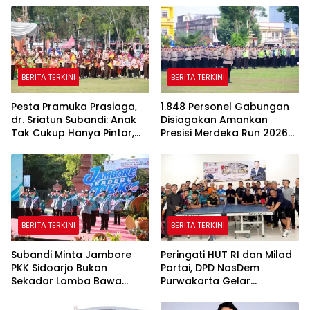
BERITA TERKINI
BERITA TERKINI
Pesta Pramuka Prasiaga,
1.848 Personel Gabungan
dr. Sriatun Subandi: Anak
Disiagakan Amankan
Tak Cukup Hanya Pintar,
Presisi Merdeka Run 2026
Karakter Baik Harus
di Jambi
Dibentuk Sejak Dini
BERITA TERKINI
BERITA TERKINI
Subandi Minta Jambore
Peringati HUT RI dan Milad
PKK Sidoarjo Bukan
Partai, DPD NasDem
Sekadar Lomba Bawa
Purwakarta Gelar
Pulang Piala tapi Juga Ilmu
Turnamen Olahraga
untuk Warga
hingga Baksos Gratis