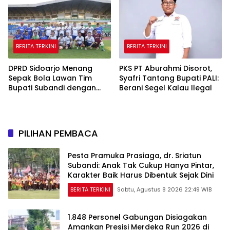
BERITA TERKINI
BERITA TERKINI
DPRD Sidoarjo Menang
PKS PT Aburahmi Disorot,
Sepak Bola Lawan Tim
Syafri Tantang Bupati PALI:
Bupati Subandi dengan
Berani Segel Kalau Ilegal
Skor 3-1 di Gelora Delta
PILIHAN PEMBACA
Pesta Pramuka Prasiaga, dr. Sriatun
Subandi: Anak Tak Cukup Hanya Pintar,
Karakter Baik Harus Dibentuk Sejak Dini
BERITA TERKINI
Sabtu, Agustus 8 2026 22:49 WIB
1.848 Personel Gabungan Disiagakan
Amankan Presisi Merdeka Run 2026 di