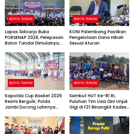
BERITA TERKINI
BERITA TERKINI
Lapas Sidoarjo Buka
KONI Palembang Pastikan
PORSENAP 2026, Pelepasan
Pengelolaan Dana Hibah
Balon Tandai Dimulainya
Sesuai Aturan
Pekan Olahraga dan Seni
Warga Binaan
BERITA TERKINI
BERITA TERKINI
Kapolda Cup Basket 2026
Sambut HUT Ke-81 RI,
Resmi Bergulir, Polda
Puluhan Tim Usia Dini Unjuk
Jambi Dorong Lahirnya
Gigi di F21 Binangkit Kades
Atlet Berprestasi dan
Cup 2026
Generasi Muda
Berkarakter