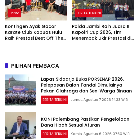
Berita
BERITA TERKINI
Kontingen Ayak Gacor
Polda Jambi Raih Juara II
Karate Club Kapuas Hulu
Kapolri Cup 2026, Tim
Raih Prestasi Best Off The
Menembak Ukir Prestasi di
Best di Kejuaraan Antar
Tingkat Nasional
Pelajar se-Kapuas Raya
PILIHAN PEMBACA
Lapas Sidoarjo Buka PORSENAP 2026,
Pelepasan Balon Tandai Dimulainya
Pekan Olahraga dan Seni Warga Binaan
BERITA TERKINI
Jumat, Agustus 7 2026 14:33 WIB
KONI Palembang Pastikan Pengelolaan
Dana Hibah Sesuai Aturan
BERITA TERKINI
Kamis, Agustus 6 2026 07:30 WIB