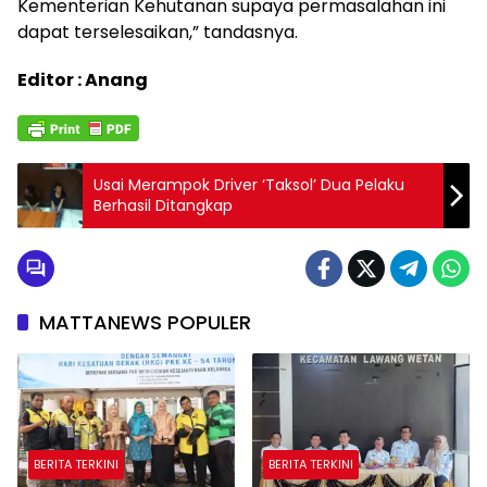
Kementerian Kehutanan supaya permasalahan ini
dapat terselesaikan,” tandasnya.
Editor : Anang
Usai Merampok Driver ‘Taksol’ Dua Pelaku
Berhasil Ditangkap
MATTANEWS POPULER
BERITA TERKINI
BERITA TERKINI