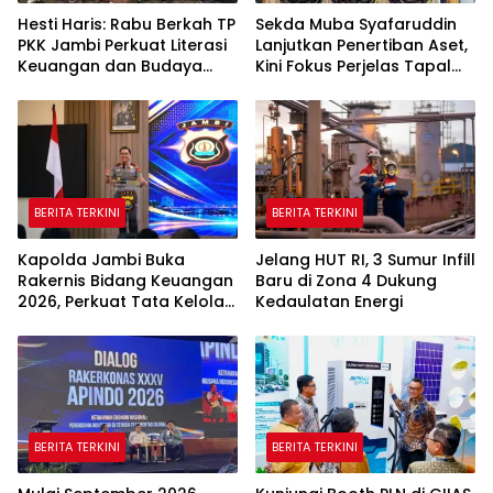
Hesti Haris: Rabu Berkah TP
Sekda Muba Syafaruddin
PKK Jambi Perkuat Literasi
Lanjutkan Penertiban Aset,
Keuangan dan Budaya
Kini Fokus Perjelas Tapal
Kelola Sampah dari Rumah
Batas Desa di Lawang
Wetan
BERITA TERKINI
BERITA TERKINI
Kapolda Jambi Buka
Jelang HUT RI, 3 Sumur Infill
Rakernis Bidang Keuangan
Baru di Zona 4 Dukung
2026, Perkuat Tata Kelola
Kedaulatan Energi
Keuangan yang
Transparan dan Akuntabel
BERITA TERKINI
BERITA TERKINI