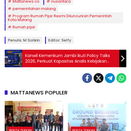
Mattanews.co
nusantara
pemerintahan malang
Program Rumah Pijar Resmi Diluncurkan Pemerintah
Kota Malang
Rumah pijar
Penulis: M Solikin
Editor: Selfy
Kanwil Kemenkum Jambi Ikuti Policy Talks
2026, Perkuat Kapasitas Analis Kebijakan
Berbasis Bukti
MATTANEWS POPULER
BERITA TERKINI
BERITA TERKINI