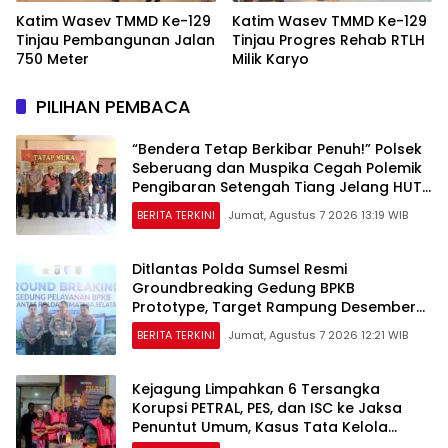
Katim Wasev TMMD Ke-129
Katim Wasev TMMD Ke-129
Tinjau Pembangunan Jalan
Tinjau Progres Rehab RTLH
750 Meter
Milik Karyo
PILIHAN PEMBACA
“Bendera Tetap Berkibar Penuh!” Polsek
Seberuang dan Muspika Cegah Polemik
Pengibaran Setengah Tiang Jelang HUT
RI ke-81
BERITA TERKINI
Jumat, Agustus 7 2026 13:19 WIB
Ditlantas Polda Sumsel Resmi
Groundbreaking Gedung BPKB
Prototype, Target Rampung Desember
2026
BERITA TERKINI
Jumat, Agustus 7 2026 12:21 WIB
Kejagung Limpahkan 6 Tersangka
Korupsi PETRAL, PES, dan ISC ke Jaksa
Penuntut Umum, Kasus Tata Kelola
Minyak Masuk Tahap Penuntutan