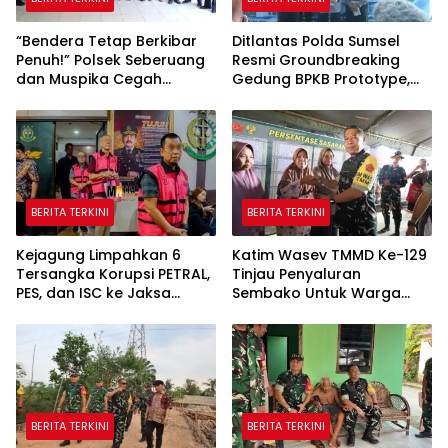
“Bendera Tetap Berkibar
Ditlantas Polda Sumsel
Penuh!” Polsek Seberuang
Resmi Groundbreaking
dan Muspika Cegah
Gedung BPKB Prototype,
Polemik Pengibaran
Target Rampung
Setengah Tiang Jelang
Desember 2026
HUT RI ke-81
BERITA TERKINI
BERITA TERKINI
Kejagung Limpahkan 6
Katim Wasev TMMD Ke-129
Tersangka Korupsi PETRAL,
Tinjau Penyaluran
PES, dan ISC ke Jaksa
Sembako Untuk Warga
Penuntut Umum, Kasus
Talang Jambe
Tata Kelola Minyak Masuk
Tahap Penuntutan
BERITA TERKINI
BERITA TERKINI