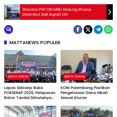
Wacana PWI OKI Miliki Gedung Khusus
Disambut Baik Bupati OKI
MATTANEWS POPULER
BERITA TERKINI
BERITA TERKINI
Lapas Sidoarjo Buka
KONI Palembang Pastikan
PORSENAP 2026, Pelepasan
Pengelolaan Dana Hibah
Balon Tandai Dimulainya
Sesuai Aturan
Pekan Olahraga dan Seni
Warga Binaan