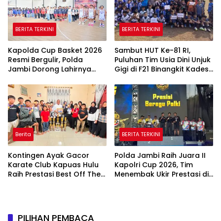
BERITA TERKINI
BERITA TERKINI
Kapolda Cup Basket 2026
Sambut HUT Ke-81 RI,
Resmi Bergulir, Polda
Puluhan Tim Usia Dini Unjuk
Jambi Dorong Lahirnya
Gigi di F21 Binangkit Kades
Atlet Berprestasi dan
Cup 2026
Generasi Muda
Berkarakter
Berita
BERITA TERKINI
Kontingen Ayak Gacor
Polda Jambi Raih Juara II
Karate Club Kapuas Hulu
Kapolri Cup 2026, Tim
Raih Prestasi Best Off The
Menembak Ukir Prestasi di
Best di Kejuaraan Antar
Tingkat Nasional
Pelajar se-Kapuas Raya
PILIHAN PEMBACA