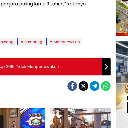
enjara paling lama 9 tahun,” katanya.
 Bawang
Lampung
Mattanews.co
Cup 2019 Tidak Mengecewakan