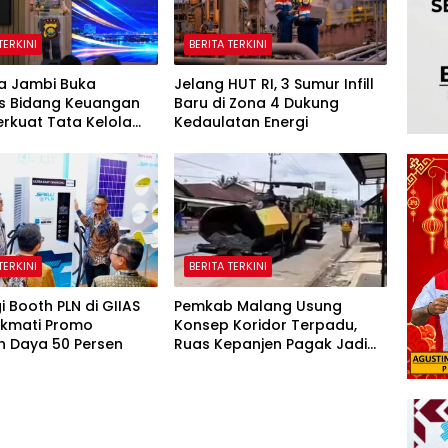
TERKINI
BERITA TERKINI
a Jambi Buka
Jelang HUT RI, 3 Sumur Infill
is Bidang Keuangan
Baru di Zona 4 Dukung
erkuat Tata Kelola
Kedaulatan Energi
an yang Transparan
untabel
TERKINI
BERITA TERKINI
i Booth PLN di GIIAS
Pemkab Malang Usung
ikmati Promo
Konsep Koridor Terpadu,
 Daya 50 Persen
Ruas Kepanjen Pagak Jadi
Pilot Project