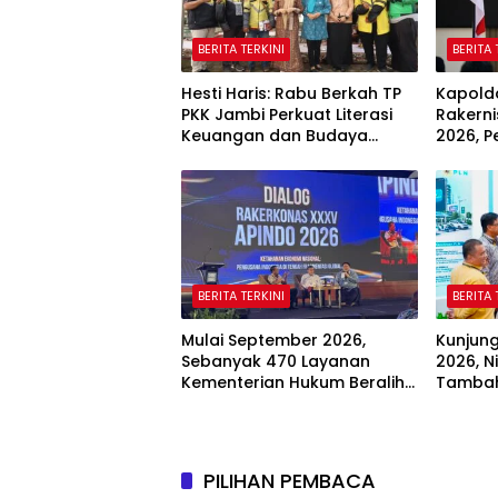
BERITA TERKINI
BERITA 
Hesti Haris: Rabu Berkah TP
Kapold
PKK Jambi Perkuat Literasi
Rakern
Keuangan dan Budaya
2026, P
Kelola Sampah dari Rumah
Keuang
dan Ak
BERITA TERKINI
BERITA 
Mulai September 2026,
Kunjung
Sebanyak 470 Layanan
2026, N
Kementerian Hukum Beralih
Tambah
Sepenuhnya ke Sistem Digital
PILIHAN PEMBACA