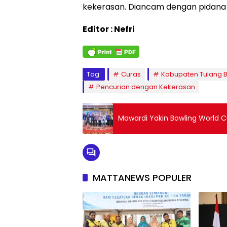
kekerasan. Diancam dengan pidana p
Editor : Nefri
Tag:
Curas
Kabupaten Tulang
Pencurian dengan Kekerasan
Mawardi Yakin Bowling World 
MATTANEWS POPULER