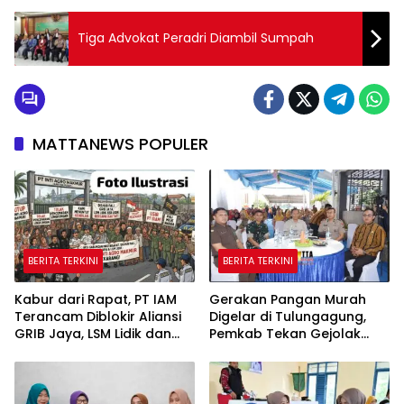
Tiga Advokat Peradri Diambil Sumpah
MATTANEWS POPULER
BERITA TERKINI
BERITA TERKINI
Kabur dari Rapat, PT IAM
Gerakan Pangan Murah
Terancam Diblokir Aliansi
Digelar di Tulungagung,
GRIB Jaya, LSM Lidik dan
Pemkab Tekan Gejolak
Warga PALI
Harga dan Jaga Daya Beli
Warga