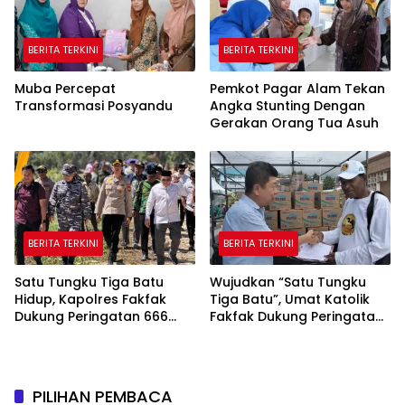
BERITA TERKINI
BERITA TERKINI
Muba Percepat
Pemkot Pagar Alam Tekan
Transformasi Posyandu
Angka Stunting Dengan
Gerakan Orang Tua Asuh
BERITA TERKINI
BERITA TERKINI
Satu Tungku Tiga Batu
Wujudkan “Satu Tungku
Hidup, Kapolres Fakfak
Tiga Batu”, Umat Katolik
Dukung Peringatan 666
Fakfak Dukung Peringatan
Tahun Islam di Tanah
666 Tahun Islam Masuk
Papua
Papua
PILIHAN PEMBACA