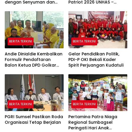
dengan Senyuman dan
Patriot 2026 UNHAS –
Cerita
UNPAD Kaji Kawasan
Transmigrasi di Fakfak
BERITA TERKINI
BERITA TERKINI
Andie Dinialdie Kembalikan
Gelar Pendidikan Politik,
Formulir Pendaftaran
PDI-P OKI Bekali Kader
Balon Ketua DPD Golkar
Spirit Perjuangan Kudatuli
Sumsel
BERITA TERKINI
BERITA TERKINI
PGRI Sumsel Pastikan Roda
Pertamina Patra Niaga
Organisasi Tetap Berjalan
Regional Sumbagsel
Peringati Hari Anak