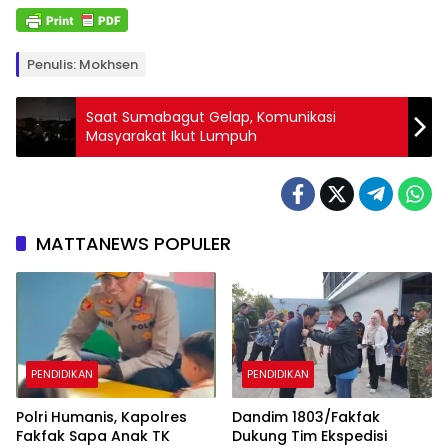
Penulis: Mokhsen
Saat Sumabagut Gelap, Komunikasi
Masyarakat Ikut Lumpuh
MATTANEWS POPULER
PENDIDIKAN
PENDIDIKAN
Polri Humanis, Kapolres
Dandim 1803/Fakfak
Fakfak Sapa Anak TK
Dukung Tim Ekspedisi