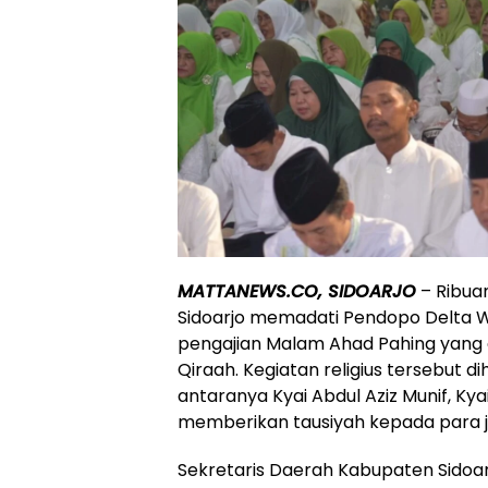
MATTANEWS.CO, SIDOARJO
– Ribua
Sidoarjo memadati Pendopo Delta W
pengajian Malam Ahad Pahing yang 
Qiraah. Kegiatan religius tersebut d
antaranya Kyai Abdul Aziz Munif, Ky
memberikan tausiyah kepada para 
Sekretaris Daerah Kabupaten Sidoarj