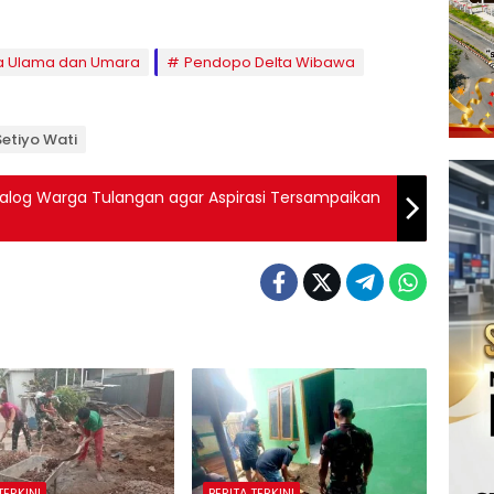
a Ulama dan Umara
Pendopo Delta Wibawa
 Setiyo Wati
log Warga Tulangan agar Aspirasi Tersampaikan
TERKINI
BERITA TERKINI