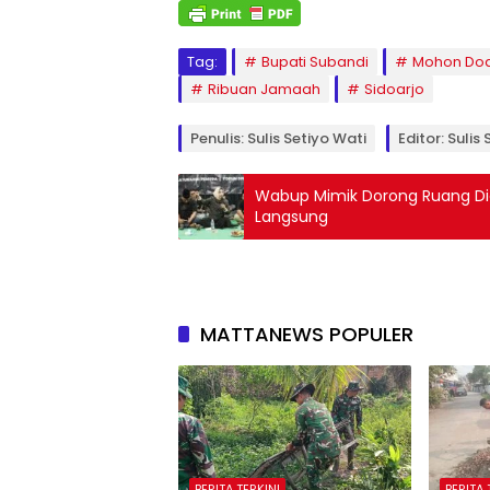
Tag:
Bupati Subandi
Mohon Do
Ribuan Jamaah
Sidoarjo
Penulis: Sulis Setiyo Wati
Editor: Sulis
Wabup Mimik Dorong Ruang Dia
Langsung
MATTANEWS POPULER
BERITA TERKINI
BERITA 