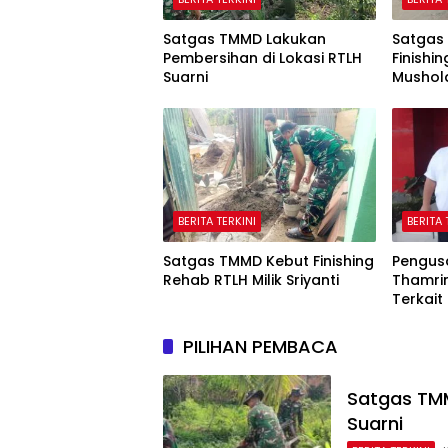
Satgas TMMD Lakukan
Satgas
Pembersihan di Lokasi RTLH
Finish
Suarni
Mushol
BERITA TERKINI
BERITA 
Satgas TMMD Kebut Finishing
Pengus
Rehab RTLH Milik Sriyanti
Thamrin
Terkait
Unjuk 
PILIHAN PEMBACA
Satgas TMM
Suarni