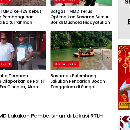
 TMMD ke-129 Kebut
Satgas TMMD Terus
ing Pembangunan
Optimalkan Sasaran Sumur
a Baiturrahman
Bor di Mushola Hidayatullah
TERKINI
BERITA TERKINI
aha Ternama
Basarnas Palembang
 Dilaporkan Ke Polisi
Lakukan Pencarian Bocah
 Exs Cineplex, Akan
Tenggelam di Sungai
Rasa Kedepannya
Selabung
D Lakukan Pembersihan di Lokasi RTLH