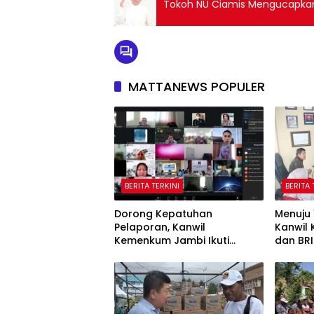
Tokoh NU Ciamis Mengucapkan
MATTANEWS POPULER
BERITA TERKINI
BERITA 
Dorong Kepatuhan
Menuju 
Pelaporan, Kanwil
Kanwil
Kemenkum Jambi Ikuti
dan BRI
Sosialisasi Penetapan
Potensi
Korporasi Nonaktif Secara
Administratif