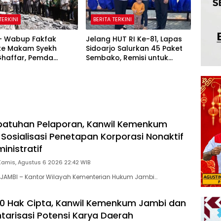
TERKINI
BERITA TERKINI
 – Wabup Fakfak
Jelang HUT RI Ke-81, Lapas
 ke Makam Syekh
Sidoarjo Salurkan 45 Paket
Ghaffar, Pemda
Sembako, Remisi untuk
 Matangkan
Ratusan Napi dan 12 Bebas
tan 666 Tahun Islam
Tanah Papua
patuhan Pelaporan, Kanwil Kemenkum
 Sosialisasi Penetapan Korporasi Nonaktif
inistratif
Kamis, Agustus 6 2026 22:42 WIB
JAMBI – Kantor Wilayah Kementerian Hukum Jambi…
00 Hak Cipta, Kanwil Kemenkum Jambi dan
ntarisasi Potensi Karya Daerah