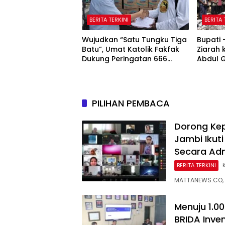
BERITA TERKINI
BERITA 
Wujudkan “Satu Tungku Tiga
Bupati
Batu”, Umat Katolik Fakfak
Ziarah
Dukung Peringatan 666
Abdul 
Tahun Islam Masuk Papua
Fakfak
Peringa
Masuk 
PILIHAN PEMBACA
Dorong Ke
Jambi Ikuti
Secara Adm
BERITA TERKINI
MATTANEWS.CO, 
Menuju 1.0
BRIDA Inve