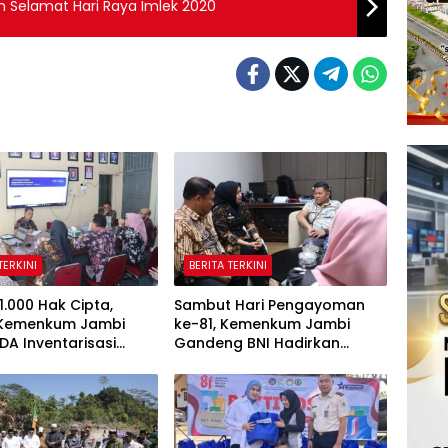
 Selamat Hari Raya Imlek 2020
TERKINI
BERITA TERKINI
1.000 Hak Cipta,
Sambut Hari Pengayoman
 Kemenkum Jambi
ke-81, Kemenkum Jambi
DA Inventarisasi
Gandeng BNI Hadirkan
 Karya Daerah
Program Pencatatan Hak
Cipta Gratis