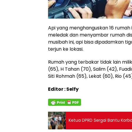
Api yang menghanguskan 16 rumah i
meledak dan menyambar rumah disek
musibah ini, api bisa dipadamkan t
terjun ke lokasi.
Rumah yang terbakar tidak lain milik 
(65), H Tahan (70), Salim (42), Fuadi
Siti Rohmah (65), Lekat (60), Rio (4
Editor : Selfy
Ketua DPRD Sergai Bantu Korb