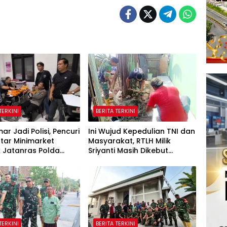
TERKINI
BERITA TERKINI
r Jadi Polisi, Pencuri
Ini Wujud Kepedulian TNI dan
tar Minimarket
Masyarakat, RTLH Milik
 Jatanras Polda
Sriyanti Masih Dikebut
Satgas TMMD
TERKINI
BERITA TERKINI