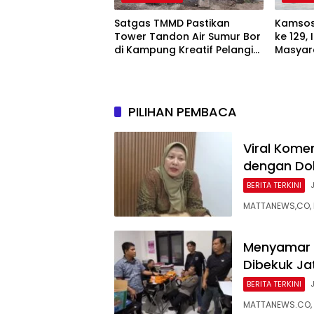
Satgas TMMD Pastikan
Kamsos
Tower Tandon Air Sumur Bor
ke 129,
di Kampung Kreatif Pelangi
Masyar
Bisa Digunakan
PILIHAN PEMBACA
Viral Kome
dengan Dok
BERITA TERKINI
MATTANEWS,CO, 
Menyamar J
Dibekuk Ja
BERITA TERKINI
MATTANEWS.CO, P