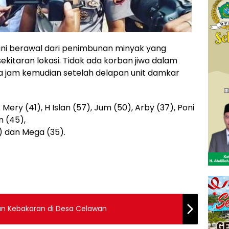
ni berawal dari penimbunan minyak yang
itaran lokasi. Tidak ada korban jiwa dalam
iga jam kemudian setelah delapan unit damkar
Mery (41), H Islan (57), Jum (50), Arby (37), Poni
n (45),
5) dan Mega (35).
an Kebakaran di Desa Celawan