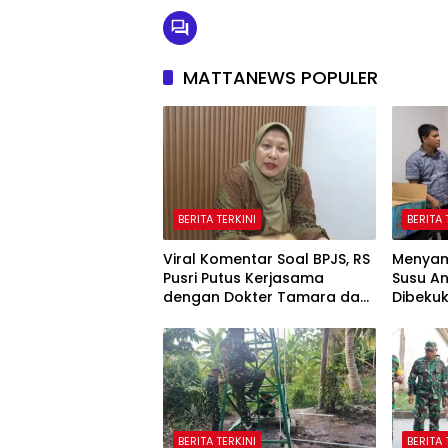
MATTANEWS POPULER
BERITA TERKINI
BERITA 
Viral Komentar Soal BPJS, RS
Menyama
Pusri Putus Kerjasama
Susu An
dengan Dokter Tamara dan
Dibekuk
Akui Rating Menurun
Sumsel
BERITA TERKINI
BERITA 