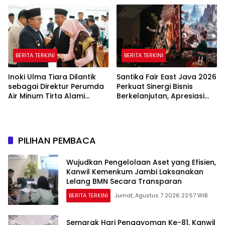
Peraturan Perundang-
Perkuat Jaringan
undangan
Persemaian Nasional*
BERITA TERKINI
BERITA TERKINI
Inoki Ulma Tiara Dilantik
Santika Fair East Java 2026
sebagai Direktur Perumda
Perkuat Sinergi Bisnis
Air Minum Tirta Alami
Berkelanjutan, Apresiasi
Tanah Datar Periode
Mitra Korporasi Lewat
2026–2031
Corporate Award
PILIHAN PEMBACA
Wujudkan Pengelolaan Aset yang Efisien,
Kanwil Kemenkum Jambi Laksanakan
Lelang BMN Secara Transparan
BERITA TERKINI
Jumat, Agustus 7 2026 22:57 WIB
Semarak Hari Pengayoman Ke-81, Kanwil