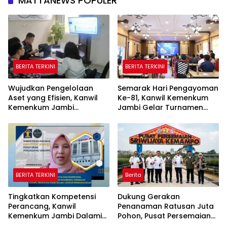
MATTANEWS POPULER
BERITA TERKINI
BERITA TERKINI
Wujudkan Pengelolaan
Semarak Hari Pengayoman
Aset yang Efisien, Kanwil
Ke-81, Kanwil Kemenkum
Kemenkum Jambi
Jambi Gelar Turnamen
Laksanakan Lelang BMN
Domino, Catur, dan E-Sport
Secara Transparan
BERITA TERKINI
Berita
Tingkatkan Kompetensi
Dukung Gerakan
Perancang, Kanwil
Penanaman Ratusan Juta
Kemenkum Jambi Dalami
Pohon, Pusat Persemaian
Urgensi Pengundangan
Sriwijaya Kemampo