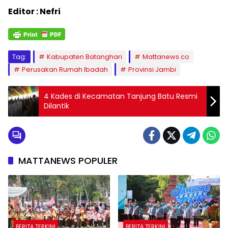
Editor : Nefri
Tag:
Kabupaten Batanghari
Mattanews.co
Perusakan Rumah Ibadah
Provinsi Jambi
4 Kades di Kecamatan Tanjung Batu Resmi
Dilantik
MATTANEWS POPULER
BERITA TERKINI
BERITA TERKINI