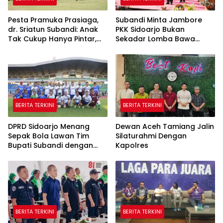
Pesta Pramuka Prasiaga,
Subandi Minta Jambore
dr. Sriatun Subandi: Anak
PKK Sidoarjo Bukan
Tak Cukup Hanya Pintar,
Sekadar Lomba Bawa
Karakter Baik Harus
Pulang Piala tapi Juga Ilmu
Dibentuk Sejak Dini
untuk Warga
BERITA TERKINI
BERITA TERKINI
DPRD Sidoarjo Menang
Dewan Aceh Tamiang Jalin
Sepak Bola Lawan Tim
Silaturahmi Dengan
Bupati Subandi dengan
Kapolres
Skor 3-1 di Gelora Delta
BERITA TERKINI
BERITA TERKINI