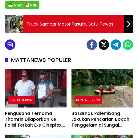
Truck Sambar Motor Pasutri, Satu Tewas
MATTANEWS POPULER
BERITA TERKINI
BERITA TERKINI
Pengusaha Ternama
Basarnas Palembang
Thamrin Dilaporkan Ke
Lakukan Pencarian Bocah
Polisi Terkait Exs Cineplex,
Tenggelam di Sungai
Akan Unjuk Rasa
Selabung
Kedepannya