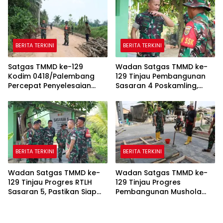
BERITA TERKINI
BERITA TERKINI
Satgas TMMD ke-129
Wadan Satgas TMMD ke-
Kodim 0418/Palembang
129 Tinjau Pembangunan
Percepat Penyelesaian
Sasaran 4 Poskamling,
Pembangunan Jalan 750
Pastikan Pekerjaan Sesuai
Meter
Perencanaan
BERITA TERKINI
BERITA TERKINI
Wadan Satgas TMMD ke-
Wadan Satgas TMMD ke-
129 Tinjau Progres RTLH
129 Tinjau Progres
Sasaran 5, Pastikan Siap
Pembangunan Mushola
Dihuni Pemilik Suwarni
Baitul Makfurin