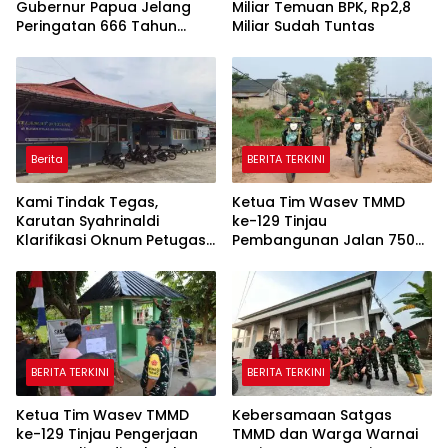
Gubernur Papua Jelang
Miliar Temuan BPK, Rp2,8
Peringatan 666 Tahun
Miliar Sudah Tuntas
Islam Masuk Tanah Papua
Berita
BERITA TERKINI
Kami Tindak Tegas,
Ketua Tim Wasev TMMD
Karutan Syahrinaldi
ke-129 Tinjau
Klarifikasi Oknum Petugas
Pembangunan Jalan 750
Rutan Putussibau Terseret
Meter di Kelurahan Talang
Komentar Pedas Kasus
Jambe
Pasien BPJS
BERITA TERKINI
BERITA TERKINI
Ketua Tim Wasev TMMD
Kebersamaan Satgas
ke-129 Tinjau Pengerjaan
TMMD dan Warga Warnai