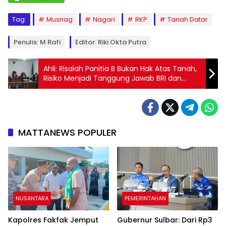
Tag:
Musnag
Nagari
RKP
Tanah Datar
Penulis: M Rafi
Editor: Riki Okta Putra
Ahli: Risalah Panitia B Bukan Hak Atas Tanah,
Risiko Menjadi Tanggung Jawab BRI dan
Pelaksana
MATTANEWS POPULER
NUSANTARA
PEMERINTAHAN
Kapolres Fakfak Jemput
Gubernur Sulbar: Dari Rp3