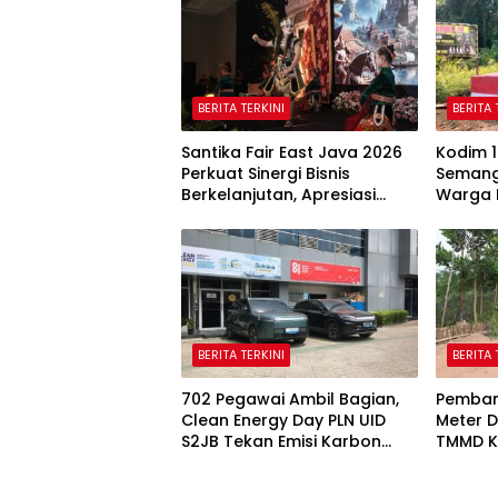
BERITA TERKINI
BERITA 
Santika Fair East Java 2026
Kodim 1
Perkuat Sinergi Bisnis
Semang
Berkelanjutan, Apresiasi
Warga 
Mitra Korporasi Lewat
Lewat 
Corporate Award
Putih
BERITA TERKINI
BERITA 
702 Pegawai Ambil Bagian,
Pemban
Clean Energy Day PLN UID
Meter D
S2JB Tekan Emisi Karbon
TMMD Ke
Hingga 15 Ton
Disamp