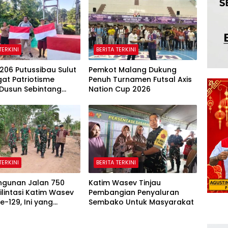
TERKINI
BERITA TERKINI
206 Putussibau Sulut
Pemkot Malang Dukung
at Patriotisme
Penuh Turnamen Futsal Axis
Dusun Sebintang
Nation Cup 2026
Lautan Bendera Merah
TERKINI
BERITA TERKINI
gunan Jalan 750
Katim Wasev Tinjau
ilintasi Katim Wasev
Pembangian Penyaluran
-129, Ini yang
Sembako Untuk Masyarakat
aikan