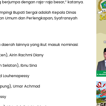
 berjumpa dengan raja-raja besar,” katanya.
pingi Bupati Sergai adalah Kepala Dinas
gian Umum dan Perlengkapan, Syafransyah
la daerah lainnya yang ikut masuk nominasi:
ten), Airin Rachmi Diany
 Selatan), Ibnu Sina
rd Louhenapessy
ampung), Umar Achmad
issy