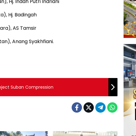
), Hj. Indah Putri Indriani
a), Hj. Badingah
ara), AS Tamsir
tan), Anang Syakhfiani.
oject Suban Compression