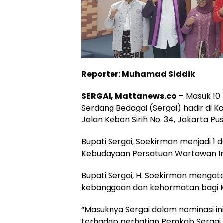
Reporter: Muhamad Siddik
SERGAI, Mattanews.co
– Masuk 10
Serdang Bedagai (Sergai) hadir di K
Jalan Kebon Sirih No. 34, Jakarta Pu
Bupati Sergai, Soekirman menjadi 1 d
Kebudayaan Persatuan Wartawan In
Bupati Sergai, H. Soekirman menga
kebanggaan dan kehormatan bagi K
“Masuknya Sergai dalam nominasi i
terhadap perhatian Pemkab Sergai