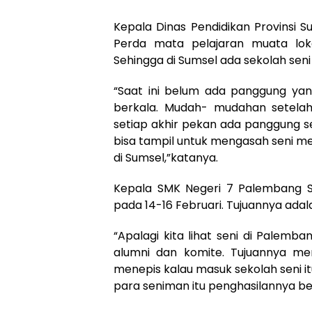
Kepala Dinas Pendidikan Provinsi 
Perda mata pelajaran muata loka
Sehingga di Sumsel ada sekolah seni s
“Saat ini belum ada panggung ya
berkala. Mudah- mudahan setelah i
setiap akhir pekan ada panggung s
bisa tampil untuk mengasah seni mer
di Sumsel,”katanya.
Kepala SMK Negeri 7 Palembang S
pada 14-16 Februari. Tujuannya adal
“Apalagi kita lihat seni di Palemb
alumni dan komite. Tujuannya meng
menepis kalau masuk sekolah seni i
para seniman itu penghasilannya bes