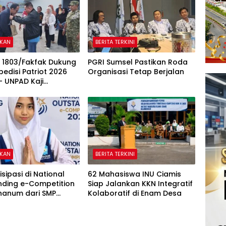
IKAN
BERITA TERKINI
 1803/Fakfak Dukung
PGRI Sumsel Pastikan Roda
pedisi Patriot 2026
Organisasi Tetap Berjalan
 UNPAD Kaji
n Transmigrasi di
IKAN
BERITA TERKINI
isipasi di National
62 Mahasiswa INU Ciamis
nding e-Competition
Siap Jalankan KKN Integratif
hanum dari SMP
Kolaboratif di Enam Desa
diyah 31 Jakarta
dali Emas dan Perak