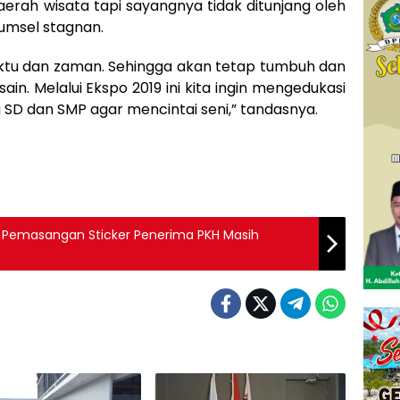
aerah wisata tapi sayangnya tidak ditunjang oleh
Sumsel stagnan.
waktu dan zaman. Sehingga akan tetap tumbuh dan
ain. Melalui Ekspo 2019 ini kita ingin mengedukasi
SD dan SMP agar mencintai seni,” tandasnya.
 Pemasangan Sticker Penerima PKH Masih