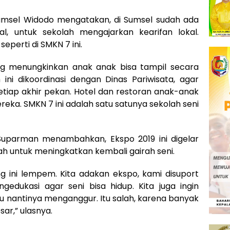
Sumsel Widodo mengatakan, di Sumsel sudah ada
l, untuk sekolah mengajarkan kearifan lokal.
eperti di SMKN 7 ini.
ng menungkinkan anak anak bisa tampil secara
ni dikoordinasi dengan Dinas Pariwisata, agar
etiap akhir pekan. Hotel dan restoran anak-anak
eka. SMKN 7 ini adalah satu satunya sekolah seni
uparman menambahkan, Ekspo 2019 ini digelar
ah untuk meningkatkan kembali gairah seni.
ang ini lempem. Kita adakan ekspo, kami disuport
edukasi agar seni bisa hidup. Kita juga ingin
tu nantinya menganggur. Itu salah, karena banyak
ar,” ulasnya.