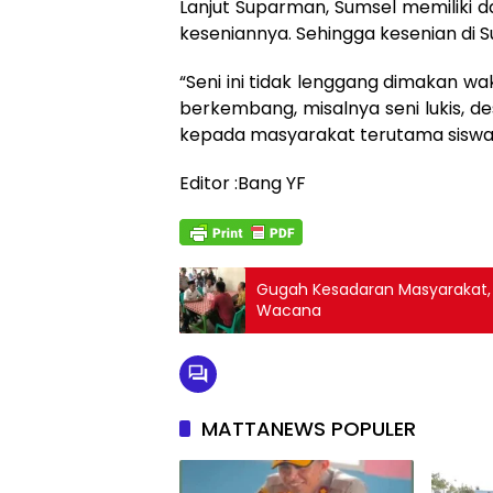
Lanjut Suparman, Sumsel memiliki d
keseniannya. Sehingga kesenian di 
“Seni ini tidak lenggang dimakan 
berkembang, misalnya seni lukis, des
kepada masyarakat terutama siswa 
Editor :Bang YF
Gugah Kesadaran Masyarakat,
Wacana
MATTANEWS POPULER