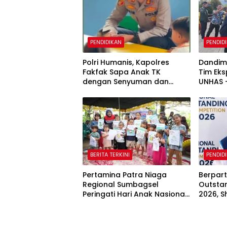
PENDIDIKAN
PENDID
Polri Humanis, Kapolres
Dandim
Fakfak Sapa Anak TK
Tim Eks
dengan Senyuman dan
UNHAS –
Cerita
Kawasa
Fakfak
BERITA TERKINI
PENDID
Pertamina Patra Niaga
Berpart
Regional Sumbagsel
Outsta
Peringati Hari Anak Nasional
2026, S
2026 melalui Edukasi
Muhama
Perlindungan Anak dan
Raih Me
Penguatan Posyandu