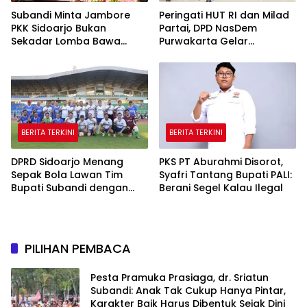
Subandi Minta Jambore
Peringati HUT RI dan Milad
PKK Sidoarjo Bukan
Partai, DPD NasDem
Sekadar Lomba Bawa
Purwakarta Gelar
Pulang Piala tapi Juga Ilmu
Turnamen Olahraga
untuk Warga
hingga Baksos Gratis
BERITA TERKINI
BERITA TERKINI
DPRD Sidoarjo Menang
PKS PT Aburahmi Disorot,
Sepak Bola Lawan Tim
Syafri Tantang Bupati PALI:
Bupati Subandi dengan
Berani Segel Kalau Ilegal
Skor 3-1 di Gelora Delta
PILIHAN PEMBACA
Pesta Pramuka Prasiaga, dr. Sriatun
Subandi: Anak Tak Cukup Hanya Pintar,
Karakter Baik Harus Dibentuk Sejak Dini