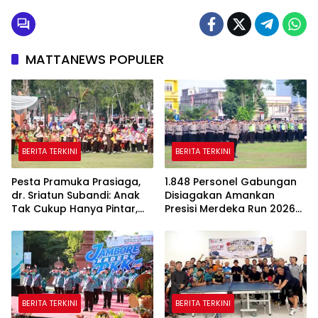
MATTANEWS POPULER
BERITA TERKINI
BERITA TERKINI
Pesta Pramuka Prasiaga,
1.848 Personel Gabungan
dr. Sriatun Subandi: Anak
Disiagakan Amankan
Tak Cukup Hanya Pintar,
Presisi Merdeka Run 2026
Karakter Baik Harus
di Jambi
Dibentuk Sejak Dini
BERITA TERKINI
BERITA TERKINI