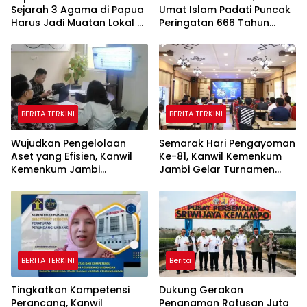
Sejarah 3 Agama di Papua
Umat Islam Padati Puncak
Harus Jadi Muatan Lokal di
Peringatan 666 Tahun
Sekolah
Islam Masuk Tanah Papua
BERITA TERKINI
BERITA TERKINI
Wujudkan Pengelolaan
Semarak Hari Pengayoman
Aset yang Efisien, Kanwil
Ke-81, Kanwil Kemenkum
Kemenkum Jambi
Jambi Gelar Turnamen
Laksanakan Lelang BMN
Domino, Catur, dan E-Sport
Secara Transparan
BERITA TERKINI
Berita
Tingkatkan Kompetensi
Dukung Gerakan
Perancang, Kanwil
Penanaman Ratusan Juta