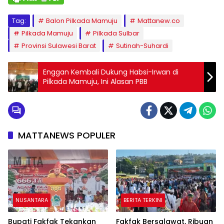
Tag:
Balon Pilkada Mamuju
Mattanew.co
Pilkada Mamuju
Pilkada Sulbar
Provinsi Sulawesi Barat
Sutinah-Suhardi
Enggan Kembali Dukung Habsi-Irwan di
Pilkada Mamuju, Ini Alasan PBB
MATTANEWS POPULER
NUSANTARA
BERITA TERKINI
Bupati Fakfak Tekankan
Fakfak Bersalawat, Ribuan