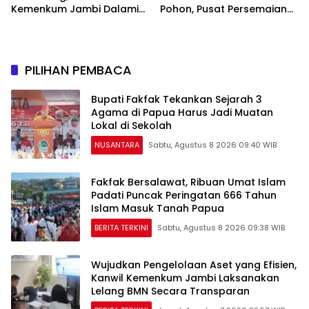
Kemenkum Jambi Dalami
Pohon, Pusat Persemaian
Urgensi Pengundangan
Sriwijaya Kemampo
Peraturan Perundang-
Perkuat Jaringan
undangan
Persemaian Nasional*
PILIHAN PEMBACA
Bupati Fakfak Tekankan Sejarah 3
Agama di Papua Harus Jadi Muatan
Lokal di Sekolah
NUSANTARA
Sabtu, Agustus 8 2026 09:40 WIB
Fakfak Bersalawat, Ribuan Umat Islam
Padati Puncak Peringatan 666 Tahun
Islam Masuk Tanah Papua
BERITA TERKINI
Sabtu, Agustus 8 2026 09:38 WIB
Wujudkan Pengelolaan Aset yang Efisien,
Kanwil Kemenkum Jambi Laksanakan
Lelang BMN Secara Transparan