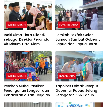
BERITA TERKINI
PEMERINTAHAN
Inoki Ulma Tiara Dilantik
Pemkab Fakfak Gelar
sebagai Direktur Perumda
Jamuan Sambut Gubernur
Air Minum Tirta Alami
Papua dan Papua Barat
Tanah Datar Periode
Jelang 666 Tahun Islam
2026–2031
BERITA TERKINI
NUSANTARA
Pemkab Muba Pastikan
Kapolres Fakfak Jemput
Penanganan Longsor dan
Gubernur Papua Jelang
Kebakaran di Lais Berjalan
Peringatan 666 Tahun
Islam Masuk Tanah Papua