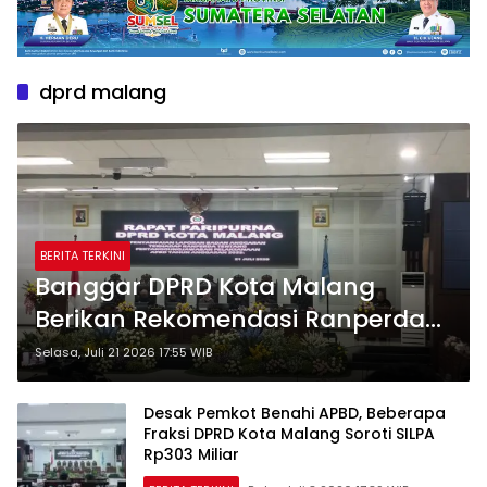
dprd malang
BERITA TERKINI
Banggar DPRD Kota Malang
Berikan Rekomendasi Ranperda
Pertanggungjawaban APBD 2025
Selasa, Juli 21 2026 17:55 WIB
Desak Pemkot Benahi APBD, Beberapa
Fraksi DPRD Kota Malang Soroti SILPA
Rp303 Miliar