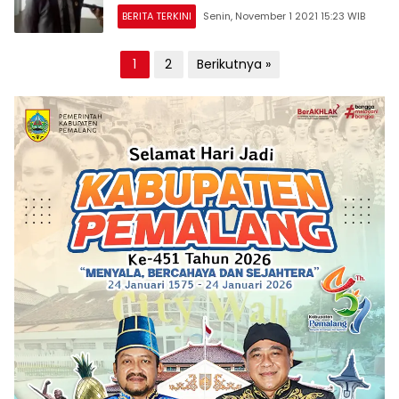
BERITA TERKINI
Senin, November 1 2021 15:23 WIB
Paginasi
1
2
Berikutnya »
pos