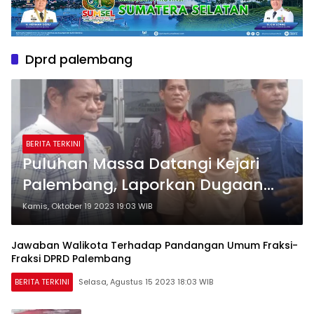
Dprd palembang
BERITA TERKINI
Puluhan Massa Datangi Kejari
Palembang, Laporkan Dugaan
Korupsi DPRD Palembang
Kamis, Oktober 19 2023 19:03 WIB
Jawaban Walikota Terhadap Pandangan Umum Fraksi-
Fraksi DPRD Palembang
BERITA TERKINI
Selasa, Agustus 15 2023 18:03 WIB