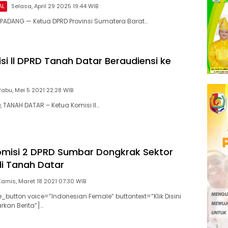
AL
Selasa, April 29 2025 19:44 WIB
PADANG — Ketua DPRD Provinsi Sumatera Barat…
si ll DPRD Tanah Datar Beraudiensi ke
Rabu, Mei 5 2021 22:28 WIB
ANAH DATAR – Ketua Komisi II…
misi 2 DPRD Sumbar Dongkrak Sektor
di Tanah Datar
Kamis, Maret 18 2021 07:30 WIB
_button voice=”Indonesian Female” buttontext=”Klik Disini
kan Berita”]…