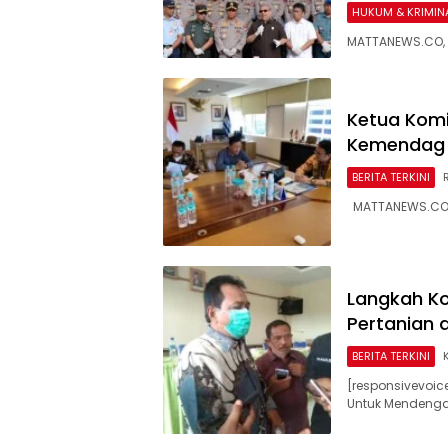
HUKUM & KRIMIN
MATTANEWS.CO, 
Ketua Komi
Kemendag
BERITA TERKINI
MATTANEWS.CO, T
Langkah Ko
Pertanian 
BERITA TERKINI
[responsivevoice
Untuk Mendengar