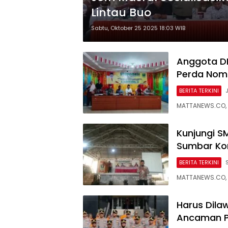
Lintau Buo
Sabtu, Oktober 25 2025 18:03 WIB
Anggota DP
Perda Nomo
BERITA TERKINI
MATTANEWS.CO, 
Kunjungi S
Sumbar Kom
BERITA TERKINI
MATTANEWS.CO, 
Harus Dila
Ancaman 