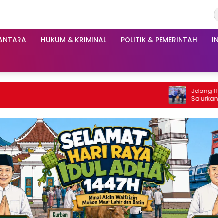
ANTARA
HUKUM & KRIMINAL
POLITIK & PEMERINTAH
I
Jelang HUT RI Ke-81, Lapas Sidoar
Salurkan 45 Paket Sembako, Remi
Ratusan Napi dan 12 Bebas