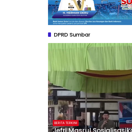
DPRD Sumbar
BERITA TERKINI
Jefri Masrul Sosialisas