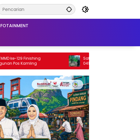
NFOTAINMENT
Satgas TMMD ke-129 Kodim
0418/Palembang Cek Sumur Bor dan
Tower Tandon Air