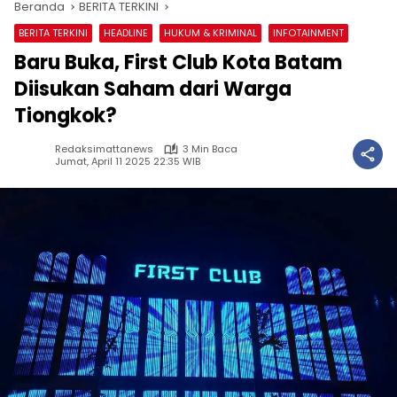
Beranda
BERITA TERKINI
BERITA TERKINI
HEADLINE
HUKUM & KRIMINAL
INFOTAINMENT
Baru Buka, First Club Kota Batam
Diisukan Saham dari Warga
Tiongkok?
Redaksimattanews
3 Min Baca
Jumat, April 11 2025 22:35 WIB