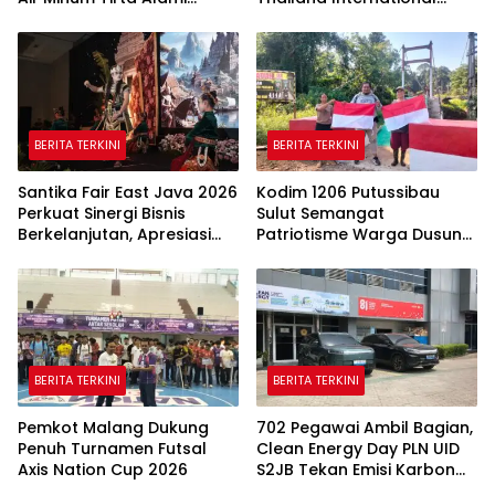
Tanah Datar Periode
Choral Festival 2026,
2026–2031
Harumkan Nama Indonesia
BERITA TERKINI
BERITA TERKINI
Santika Fair East Java 2026
Kodim 1206 Putussibau
Perkuat Sinergi Bisnis
Sulut Semangat
Berkelanjutan, Apresiasi
Patriotisme Warga Dusun
Mitra Korporasi Lewat
Sebintang Lewat Lautan
Corporate Award
Bendera Merah Putih
BERITA TERKINI
BERITA TERKINI
Pemkot Malang Dukung
702 Pegawai Ambil Bagian,
Penuh Turnamen Futsal
Clean Energy Day PLN UID
Axis Nation Cup 2026
S2JB Tekan Emisi Karbon
Hingga 15 Ton