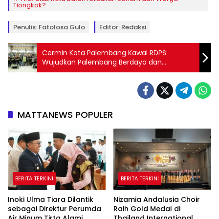
Tiongkok?
Penulis: Fatolosa Gulo
Editor: Redaksi
Cermin Kota Palembang Kawal RDPS:
Wujudkan Palembang Berdaya dan
Sejahtera
MATTANEWS POPULER
BERITA TERKINI
BERITA TERKINI
Inoki Ulma Tiara Dilantik
Nizamia Andalusia Choir
sebagai Direktur Perumda
Raih Gold Medal di
Air Minum Tirta Alami
Thailand International