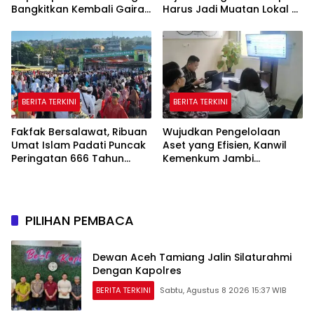
Bangkitkan Kembali Gairah
Harus Jadi Muatan Lokal di
Tinju Profesional
Sekolah
BERITA TERKINI
BERITA TERKINI
Fakfak Bersalawat, Ribuan
Wujudkan Pengelolaan
Umat Islam Padati Puncak
Aset yang Efisien, Kanwil
Peringatan 666 Tahun
Kemenkum Jambi
Islam Masuk Tanah Papua
Laksanakan Lelang BMN
Secara Transparan
PILIHAN PEMBACA
Dewan Aceh Tamiang Jalin Silaturahmi
Dengan Kapolres
BERITA TERKINI
Sabtu, Agustus 8 2026 15:37 WIB