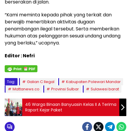
berserakan di jalan.
“Kami meminta kepada pihak yang terkait dan
berwajib menertibkan aktivitas dugaan
penambangan ilegal tersebut. Serta memberikan
hukuman atas pelanggaran sesuai undang undang
yang berlaku,” ucapnya.
Editor : Nefri
Tag:
Galian C Ilegal
Kabupaten Polewari Mandar
Mattanews.co
Provinsi Sulbar
Sulawesi barat
46 Warga Binaan Banyuasin Kelas II A Terima
Raport Kejar Paket