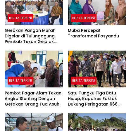
BERITA TERKINI
BERITA TERKINI
Gerakan Pangan Murah
Muba Percepat
Digelar di Tulungagung,
Transformasi Posyandu
Pemkab Tekan Gejolak
Harga dan Jaga Daya Beli
Warga
BERITA TERKINI
BERITA TERKINI
Pemkot Pagar Alam Tekan
Satu Tungku Tiga Batu
Angka Stunting Dengan
Hidup, Kapolres Fakfak
Gerakan Orang Tua Asuh
Dukung Peringatan 666
Tahun Islam di Tanah
Papua