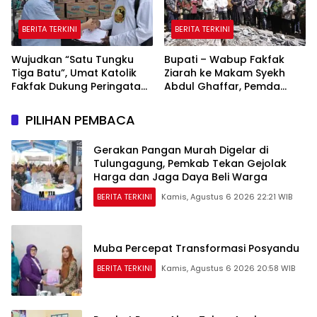
BERITA TERKINI
BERITA TERKINI
Wujudkan “Satu Tungku
Bupati – Wabup Fakfak
Tiga Batu”, Umat Katolik
Ziarah ke Makam Syekh
Fakfak Dukung Peringatan
Abdul Ghaffar, Pemda
666 Tahun Islam Masuk
Fakfak Matangkan
Papua
Peringatan 666 Tahun
PILIHAN PEMBACA
Islam Masuk Tanah Papua
Gerakan Pangan Murah Digelar di
Tulungagung, Pemkab Tekan Gejolak
Harga dan Jaga Daya Beli Warga
BERITA TERKINI
Kamis, Agustus 6 2026 22:21 WIB
Muba Percepat Transformasi Posyandu
BERITA TERKINI
Kamis, Agustus 6 2026 20:58 WIB