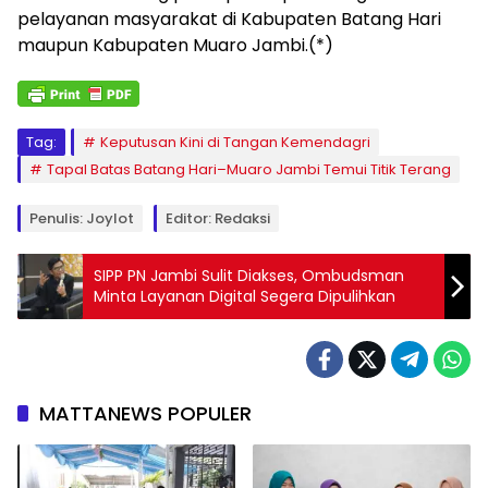
pelayanan masyarakat di Kabupaten Batang Hari
maupun Kabupaten Muaro Jambi.(*)
Tag:
Keputusan Kini di Tangan Kemendagri
Tapal Batas Batang Hari–Muaro Jambi Temui Titik Terang
Penulis: Joylot
Editor: Redaksi
SIPP PN Jambi Sulit Diakses, Ombudsman
Minta Layanan Digital Segera Dipulihkan
MATTANEWS POPULER