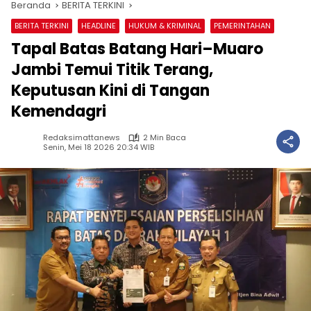
Beranda
BERITA TERKINI
BERITA TERKINI
HEADLINE
HUKUM & KRIMINAL
PEMERINTAHAN
Tapal Batas Batang Hari–Muaro
Jambi Temui Titik Terang,
Keputusan Kini di Tangan
Kemendagri
Redaksimattanews
2 Min Baca
Senin, Mei 18 2026 20:34 WIB