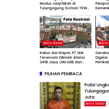
Modus Janji Nikah di
Pelapor
Tulungagung, Korban TKW
Kemenk
Hong Kong Rugi Rp622 Juta
Sosiali
Korpora
Adminis
BERITA TERKINI
BERITA 
Kabur dari Rapat, PT IAM
Geraka
Terancam Diblokir Aliansi
Digelar
GRIB Jaya, LSM Lidik dan
Pemkab
Warga PALI
Harga 
Warga
PILIHAN PEMBACA
Polisi Ungk
Tulungagun
Juta
BERITA TERKINI