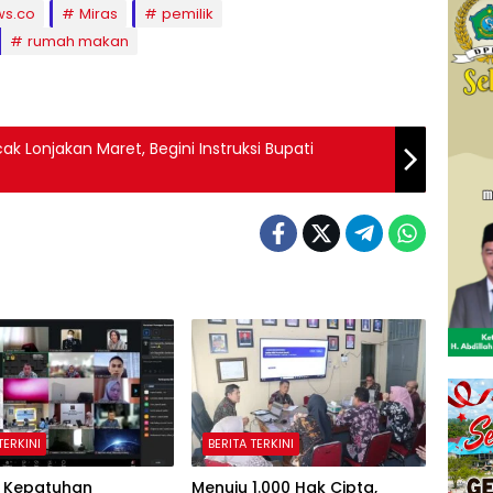
ws.co
Miras
pemilik
rumah makan
ak Lonjakan Maret, Begini Instruksi Bupati
TERKINI
BERITA TERKINI
 Kepatuhan
Menuju 1.000 Hak Cipta,