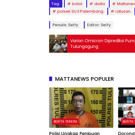
Tag:
botol
disita
Mattane
polsek SU II Palembang
ratusan
Penulis: Selfy
Editor: Selfy
Varian Omicron Diprediksi Punc
Tulungagung
MATTANEWS POPULER
BERITA TERKINI
BERITA 
Polisi Ungkap Penipuan
Dorong