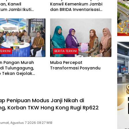
an, Kanwil
Kanwil Kemenkum Jambi
um Jambi Ikuti
dan BRIDA Inventarisasi
sasi Penetapan
Potensi Karya Daerah
si Nonaktif Secara
tratif
TERKINI
BERITA TERKINI
n Pangan Murah
Muba Percepat
 di Tulungagung,
Transformasi Posyandu
 Tekan Gejolak
dan Jaga Daya Beli
ap Penipuan Modus Janji Nikah di
g, Korban TKW Hong Kong Rugi Rp622
Jumat, Agustus 7 2026 08:27 WIB