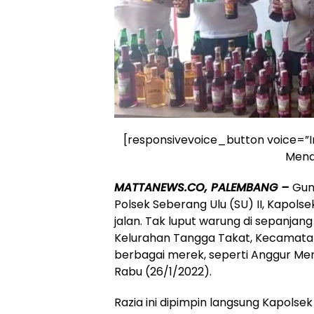
[responsivevoice_button voice=”In
Mend
MATTANEWS.CO, PALEMBANG –
Gun
Polsek Seberang Ulu (SU) II, Kapolse
jalan. Tak luput warung di sepanjan
Kelurahan Tangga Takat, Kecamatan S
berbagai merek, seperti Anggur Me
Rabu (26/1/2022).
Razia ini dipimpin langsung Kapolsek