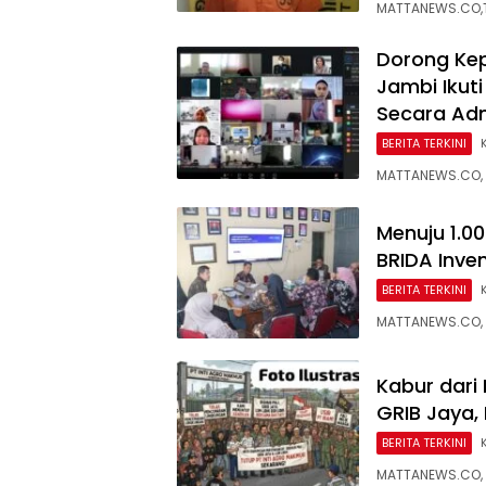
MATTANEWS.CO,TU
Dorong Ke
Jambi Ikuti
Secara Adm
BERITA TERKINI
MATTANEWS.CO, 
Menuju 1.0
BRIDA Inve
BERITA TERKINI
MATTANEWS.CO, 
Kabur dari 
GRIB Jaya,
BERITA TERKINI
MATTANEWS.CO, 