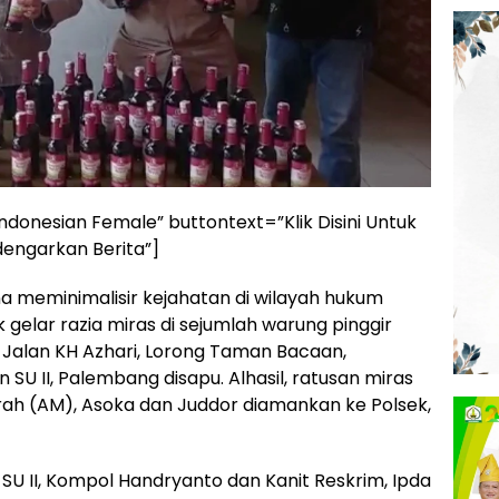
donesian Female” buttontext=”Klik Disini Untuk
engarkan Berita”]
a meminimalisir kejahatan di wilayah hukum
k gelar razia miras di sejumlah warung pinggir
g Jalan KH Azhari, Lorong Taman Bacaan,
U II, Palembang disapu. Alhasil, ratusan miras
rah (AM), Asoka dan Juddor diamankan ke Polsek,
 SU II, Kompol Handryanto dan Kanit Reskrim, Ipda