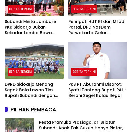
BERITA TERKINI
BERITA TERKINI
Subandi Minta Jambore
Peringati HUT RI dan Milad
PKK Sidoarjo Bukan
Partai, DPD NasDem
Sekadar Lomba Bawa
Purwakarta Gelar
Pulang Piala tapi Juga Ilmu
Turnamen Olahraga
untuk Warga
hingga Baksos Gratis
BERITA TERKINI
BERITA TERKINI
DPRD Sidoarjo Menang
PKS PT Aburahmi Disorot,
Sepak Bola Lawan Tim
Syafri Tantang Bupati PALI:
Bupati Subandi dengan
Berani Segel Kalau Ilegal
Skor 3-1 di Gelora Delta
PILIHAN PEMBACA
Pesta Pramuka Prasiaga, dr. Sriatun
Subandi: Anak Tak Cukup Hanya Pintar,