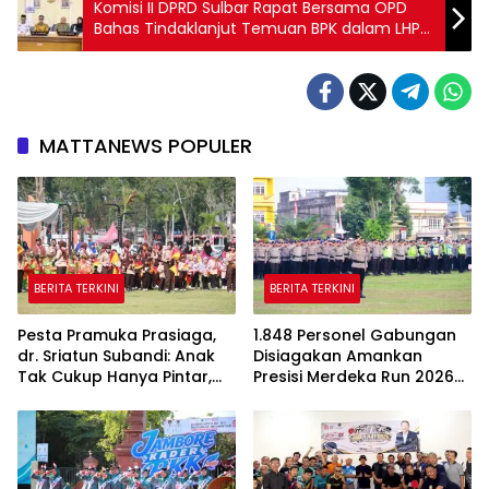
Komisi II DPRD Sulbar Rapat Bersama OPD
Bahas Tindaklanjut Temuan BPK dalam LHP
LKPD 2023
MATTANEWS POPULER
BERITA TERKINI
BERITA TERKINI
Pesta Pramuka Prasiaga,
1.848 Personel Gabungan
dr. Sriatun Subandi: Anak
Disiagakan Amankan
Tak Cukup Hanya Pintar,
Presisi Merdeka Run 2026
Karakter Baik Harus
di Jambi
Dibentuk Sejak Dini