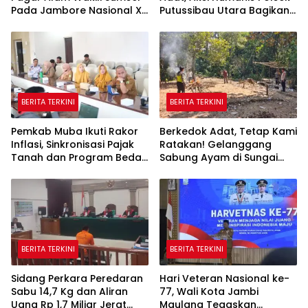
Pada Jambore Nasional XII
Putussibau Utara Bagikan
Cibubur
Bendera Merah Putih di
Rumah Betang
BERITA TERKINI
BERITA TERKINI
Pemkab Muba Ikuti Rakor
Berkedok Adat, Tetap Kami
Inflasi, Sinkronisasi Pajak
Ratakan! Gelanggang
Tanah dan Program Bedah
Sabung Ayam di Sungai
Rumah Dipercepat
Mali Dibakar Polsek Silat
Hilir
BERITA TERKINI
BERITA TERKINI
Sidang Perkara Peredaran
Hari Veteran Nasional ke-
Sabu 14,7 Kg dan Aliran
77, Wali Kota Jambi
Uang Rp 1,7 Miliar Jerat
Maulana Tegaskan