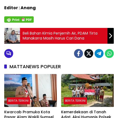
Editor : Anang
Beli Bahan Kimia Penjernih Air, PDAM Tirta
Manakarra Masih Harus Cari Dana
MATTANEWS POPULER
BERITA TERKINI
BERITA TERKINI
Kwarcab Pramuka Kota
Kemerdekaan di Tanah
Pagar Alam Wakili Sumsel
Adat, Aksi Humanis Polsek