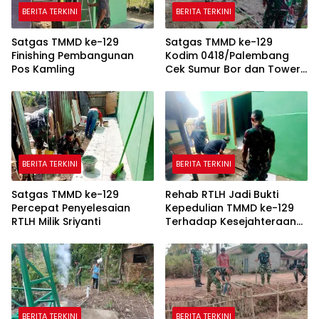
BERITA TERKINI
BERITA TERKINI
Satgas TMMD ke-129
Satgas TMMD ke-129
Finishing Pembangunan
Kodim 0418/Palembang
Pos Kamling
Cek Sumur Bor dan Tower
Tandon Air
BERITA TERKINI
BERITA TERKINI
Satgas TMMD ke-129
Rehab RTLH Jadi Bukti
Percepat Penyelesaian
Kepedulian TMMD ke-129
RTLH Milik Sriyanti
Terhadap Kesejahteraan
Warga
BERITA TERKINI
BERITA TERKINI