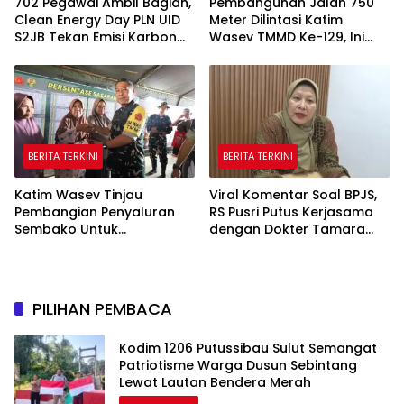
702 Pegawai Ambil Bagian,
Pembangunan Jalan 750
Clean Energy Day PLN UID
Meter Dilintasi Katim
S2JB Tekan Emisi Karbon
Wasev TMMD Ke-129, Ini
Hingga 15 Ton
yang Disampaikan
BERITA TERKINI
BERITA TERKINI
Katim Wasev Tinjau
Viral Komentar Soal BPJS,
Pembangian Penyaluran
RS Pusri Putus Kerjasama
Sembako Untuk
dengan Dokter Tamara
Masyarakat
dan Akui Rating Menurun
PILIHAN PEMBACA
Kodim 1206 Putussibau Sulut Semangat
Patriotisme Warga Dusun Sebintang
Lewat Lautan Bendera Merah