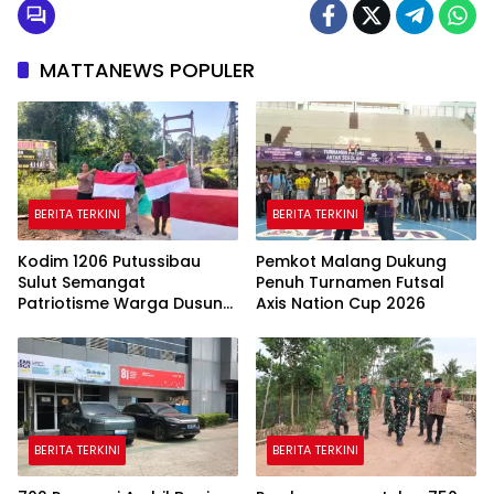
MATTANEWS POPULER
BERITA TERKINI
BERITA TERKINI
Kodim 1206 Putussibau
Pemkot Malang Dukung
Sulut Semangat
Penuh Turnamen Futsal
Patriotisme Warga Dusun
Axis Nation Cup 2026
Sebintang Lewat Lautan
Bendera Merah
BERITA TERKINI
BERITA TERKINI