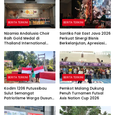
BERITA TERKINI
BERITA TERKINI
Nizamia Andalusia Choir
Santika Fair East Java 2026
Raih Gold Medal di
Perkuat Sinergi Bisnis
Thailand International
Berkelanjutan, Apresiasi
Choral Festival 2026,
Mitra Korporasi Lewat
Harumkan Nama Indonesia
Corporate Award
BERITA TERKINI
BERITA TERKINI
Kodim 1206 Putussibau
Pemkot Malang Dukung
Sulut Semangat
Penuh Turnamen Futsal
Patriotisme Warga Dusun
Axis Nation Cup 2026
Sebintang Lewat Lautan
Bendera Merah Putih