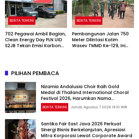
BERITA TERKINI
BERITA TERKINI
702 Pegawai Ambil Bagian,
Pembangunan Jalan 750
Clean Energy Day PLN UID
Meter Dilintasi Katim
S2JB Tekan Emisi Karbon
Wasev TMMD Ke-129, Ini
Hingga 15 Ton
yang Disampaikan
PILIHAN PEMBACA
Nizamia Andalusia Choir Raih Gold
Medal di Thailand International Choral
Festival 2026, Harumkan Nama
Indonesia
BERITA TERKINI
Jumat, Agustus 7 2026 19:10 WIB
Santika Fair East Java 2026 Perkuat
Sinergi Bisnis Berkelanjutan, Apresiasi
Mitra Korporasi Lewat Corporate Award