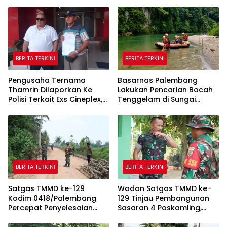
BERITA TERKINI
BERITA TERKINI
Pengusaha Ternama
Basarnas Palembang
Thamrin Dilaporkan Ke
Lakukan Pencarian Bocah
Polisi Terkait Exs Cineplex,
Tenggelam di Sungai
Akan Unjuk Rasa
Selabung
Kedepannya
BERITA TERKINI
BERITA TERKINI
Satgas TMMD ke-129
Wadan Satgas TMMD ke-
Kodim 0418/Palembang
129 Tinjau Pembangunan
Percepat Penyelesaian
Sasaran 4 Poskamling,
Pembangunan Jalan 750
Pastikan Pekerjaan Sesuai
Meter
Perencanaan