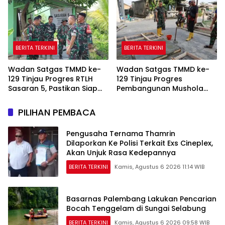
BERITA TERKINI
BERITA TERKINI
Wadan Satgas TMMD ke-
Wadan Satgas TMMD ke-
129 Tinjau Progres RTLH
129 Tinjau Progres
Sasaran 5, Pastikan Siap
Pembangunan Mushola
Dihuni Pemilik Suwarni
Baitul Makfurin
PILIHAN PEMBACA
Pengusaha Ternama Thamrin
Dilaporkan Ke Polisi Terkait Exs Cineplex,
Akan Unjuk Rasa Kedepannya
BERITA TERKINI
Kamis, Agustus 6 2026 11:14 WIB
Basarnas Palembang Lakukan Pencarian
Bocah Tenggelam di Sungai Selabung
BERITA TERKINI
Kamis, Agustus 6 2026 09:58 WIB