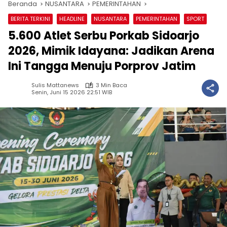
Beranda
NUSANTARA
PEMERINTAHAN
BERITA TERKINI
HEADLINE
NUSANTARA
PEMERINTAHAN
SPORT
5.600 Atlet Serbu Porkab Sidoarjo
2026, Mimik Idayana: Jadikan Arena
Ini Tangga Menuju Porprov Jatim
Sulis Mattanews
3 Min Baca
Senin, Juni 15 2026 22:51 WIB