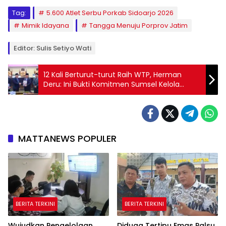
Tag:
5.600 Atlet Serbu Porkab Sidoarjo 2026
Mimik Idayana
Tangga Menuju Porprov Jatim
Editor: Sulis Setiyo Wati
12 Kali Berturut-turut Raih WTP, Herman
Deru: Ini Bukti Komitmen Sumsel Kelola
Keuangan Secara Transparan
MATTANEWS POPULER
BERITA TERKINI
BERITA TERKINI
Wujudkan Pengelolaan
Diduga Tertipu Emas Palsu,