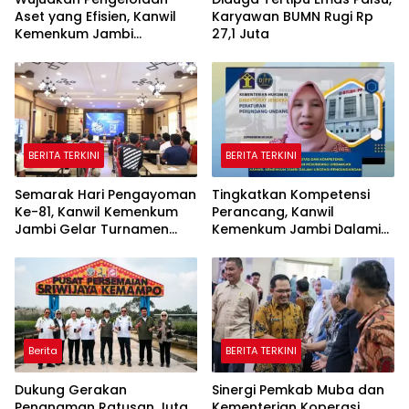
Aset yang Efisien, Kanwil
Karyawan BUMN Rugi Rp
Kemenkum Jambi
27,1 Juta
Laksanakan Lelang BMN
Secara Transparan
BERITA TERKINI
BERITA TERKINI
Semarak Hari Pengayoman
Tingkatkan Kompetensi
Ke-81, Kanwil Kemenkum
Perancang, Kanwil
Jambi Gelar Turnamen
Kemenkum Jambi Dalami
Domino, Catur, dan E-Sport
Urgensi Pengundangan
Peraturan Perundang-
undangan
Berita
BERITA TERKINI
Dukung Gerakan
Sinergi Pemkab Muba dan
Penanaman Ratusan Juta
Kementerian Koperasi