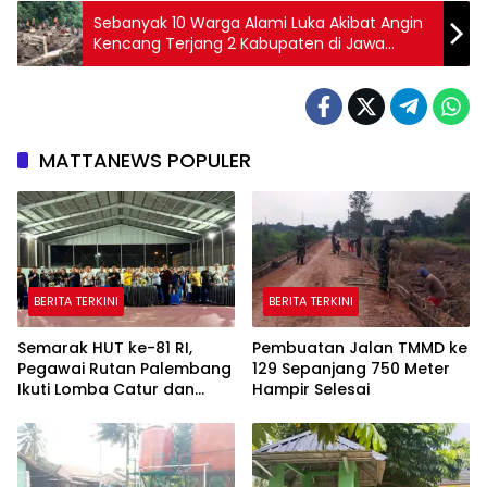
Sebanyak 10 Warga Alami Luka Akibat Angin
Kencang Terjang 2 Kabupaten di Jawa
Tengah
MATTANEWS POPULER
BERITA TERKINI
BERITA TERKINI
Semarak HUT ke-81 RI,
Pembuatan Jalan TMMD ke
Pegawai Rutan Palembang
129 Sepanjang 750 Meter
Ikuti Lomba Catur dan
Hampir Selesai
Gaple Antar Pegawai