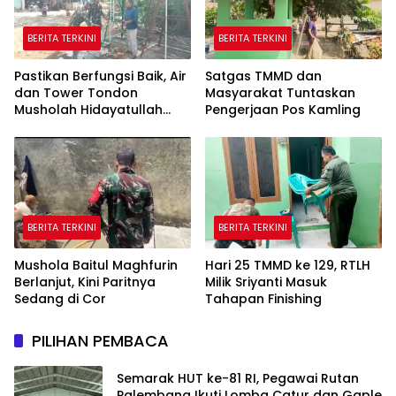
BERITA TERKINI
BERITA TERKINI
Pastikan Berfungsi Baik, Air
Satgas TMMD dan
dan Tower Tondon
Masyarakat Tuntaskan
Musholah Hidayatullah
Pengerjaan Pos Kamling
Dicek Satgas TMMD
BERITA TERKINI
BERITA TERKINI
Mushola Baitul Maghfurin
Hari 25 TMMD ke 129, RTLH
Berlanjut, Kini Paritnya
Milik Sriyanti Masuk
Sedang di Cor
Tahapan Finishing
PILIHAN PEMBACA
Semarak HUT ke-81 RI, Pegawai Rutan
Palembang Ikuti Lomba Catur dan Gaple