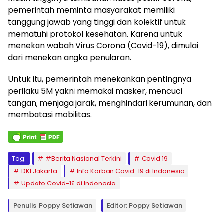
pemerintah meminta masyarakat memiliki
tanggung jawab yang tinggi dan kolektif untuk
mematuhi protokol kesehatan. Karena untuk
menekan wabah Virus Corona (Covid-19), dimulai
dari menekan angka penularan.
Untuk itu, pemerintah menekankan pentingnya
perilaku 5M yakni memakai masker, mencuci
tangan, menjaga jarak, menghindari kerumunan, dan
membatasi mobilitas.
Tag:
#Berita Nasional Terkini
Covid 19
DKI Jakarta
Info Korban Covid-19 di Indonesia
Update Covid-19 di Indonesia
Penulis: Poppy Setiawan
Editor: Poppy Setiawan