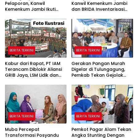
Pelaporan, Kanwil
Kanwil Kemenkum Jambi
Kemenkum Jambi Ikuti
dan BRIDA Inventarisasi
Sosialisasi Penetapan
Potensi Karya Daerah
Korporasi Nonaktif Secara
Administratif
BERITA TERKINI
BERITA TERKINI
Kabur dari Rapat, PT IAM
Gerakan Pangan Murah
Terancam Diblokir Aliansi
Digelar di Tulungagung,
GRIB Jaya, LSM Lidik dan
Pemkab Tekan Gejolak
Warga PALI
Harga dan Jaga Daya Beli
Warga
BERITA TERKINI
BERITA TERKINI
Muba Percepat
Pemkot Pagar Alam Tekan
Transformasi Posyandu
Angka Stunting Dengan