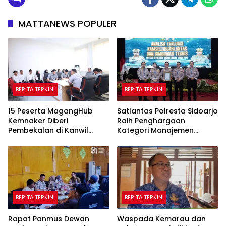
MATTANEWS POPULER
BERITA TERKINI
BERITA TERKINI
15 Peserta MagangHub
Satlantas Polresta Sidoarjo
Kemnaker Diberi
Raih Penghargaan
Pembekalan di Kanwil
Kategori Manajemen
Kementerian Hukum Jambi
Rekayasa Lalin Operasi
Ketupat Semeru 2026
BERITA TERKINI
BERITA TERKINI
Rapat Panmus Dewan
Waspada Kemarau dan