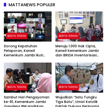
MATTANEWS POPULER
BERITA TERKINI
BERITA TERKINI
Dorong Kepatuhan
Menuju 1.000 Hak Cipta,
Pelaporan, Kanwil
Kanwil Kemenkum Jambi
Kemenkum Jambi Ikuti
dan BRIDA Inventarisasi
Sosialisasi Penetapan
Potensi Karya Daerah
Korporasi Nonaktif Secara
Administratif
BERITA TERKINI
BERITA TERKINI
Sambut Hari Pengayoman
Wujudkan “Satu Tungku
ke-81, Kemenkum Jambi
Tiga Batu”, Umat Katolik
Gandeng BNI Hadirkan
Fakfak Dukung Peringatan