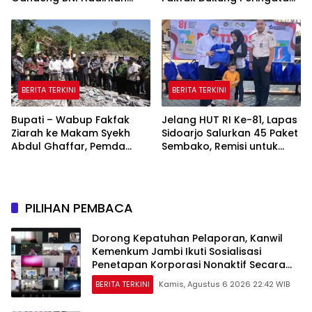
Program Pencatatan Hak
666 Tahun Islam Masuk
Cipta Gratis
Papua
BERITA TERKINI
BERITA TERKINI
Bupati – Wabup Fakfak
Jelang HUT RI Ke-81, Lapas
Ziarah ke Makam Syekh
Sidoarjo Salurkan 45 Paket
Abdul Ghaffar, Pemda
Sembako, Remisi untuk
Fakfak Matangkan
Ratusan Napi dan 12 Bebas
Peringatan 666 Tahun
Islam Masuk Tanah Papua
PILIHAN PEMBACA
Dorong Kepatuhan Pelaporan, Kanwil
Kemenkum Jambi Ikuti Sosialisasi
Penetapan Korporasi Nonaktif Secara
Administratif
BERITA TERKINI
Kamis, Agustus 6 2026 22:42 WIB