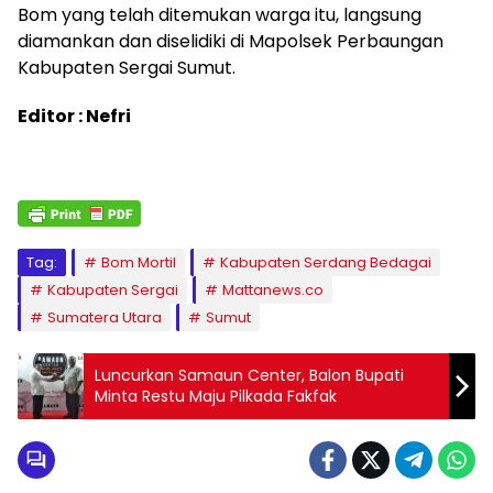
Bom yang telah ditemukan warga itu, langsung
diamankan dan diselidiki di Mapolsek Perbaungan
Kabupaten Sergai Sumut.
Editor : Nefri
Tag:
Bom Mortil
Kabupaten Serdang Bedagai
Kabupaten Sergai
Mattanews.co
Sumatera Utara
Sumut
Luncurkan Samaun Center, Balon Bupati
Minta Restu Maju Pilkada Fakfak